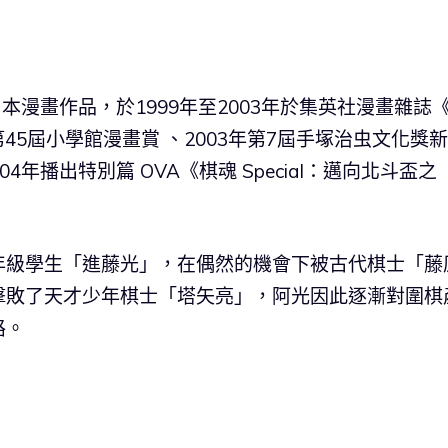
本漫畫作品，於1999年至2003年於集英社漫畫雜誌
第45屆小學館漫畫賞 、2003年第7屆手塚治虫文化獎
4年播出特別篇 OVA《棋魂 Special：邁向北斗盃之
年級學生「進藤光」，在偶然的機會下被古代棋士「藤
擊敗了天才少年棋士「塔矢亮」，阿光因此逐漸對圍棋
路。