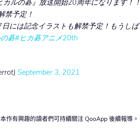
『ヒカルの碁』放送開始20周年になります！
解禁予定！
7日には記念イラストも解禁予定！もうしば
ルの碁
#ヒカ碁アニメ20th
rot)
September 3, 2021
本作有興趣的讀者們可持續關注 QooApp 後續報導。