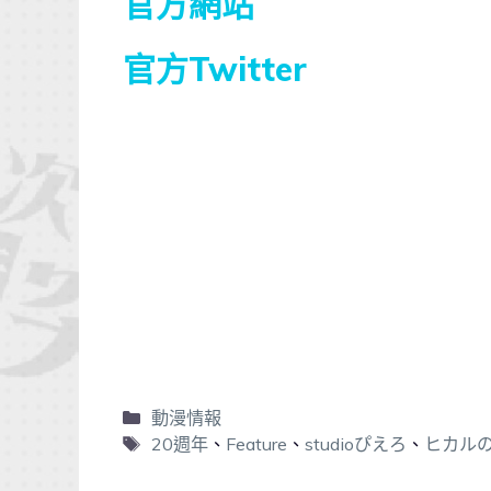
官方網站
官方Twitter
動漫情報
20週年
、
Feature
、
studioぴえろ
、
ヒカル