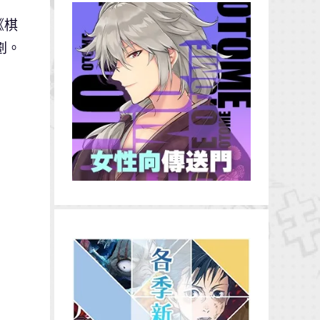
《棋
劃。