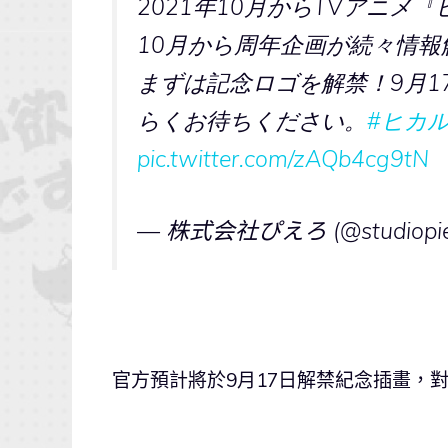
2021年10月からTVアニメ
10月から周年企画が続々情報
まずは記念ロゴを解禁！9月1
らくお待ちください。
#ヒカ
pic.twitter.com/zAQb4cg9tN
— 株式会社ぴえろ (@studiopier
官方預計將於9月17日解禁紀念插畫，對