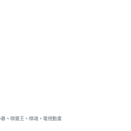
の碁
、
棋靈王
、
棋魂
、
電視動畫