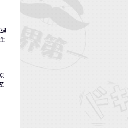
《週
新生
原
產