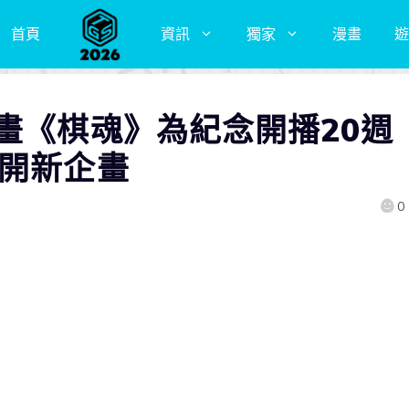
首頁
資訊
獨家
漫畫
遊
畫《棋魂》為紀念開播20週
公開新企畫
0