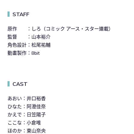
STAFF
▍
原作 ：しろ（コミック アース・スター連載）
監督 ：山本裕介
角色設計：松尾祐輔
動畫製作：8bit
CAST
▍
あおい：井口裕香
ひなた：阿澄佳奈
かえで：日笠陽子
ここな：小倉唯
ほのか：東山奈央