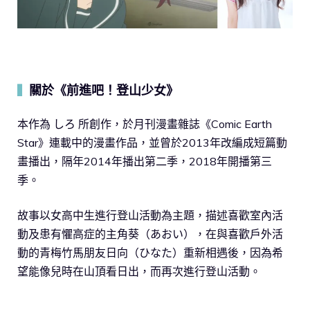
關於《前進吧！登山少女》
▍
本作為 しろ 所創作，於月刊漫畫雜誌《Comic Earth
Star》連載中的漫畫作品，並曾於2013年改編成短篇動
畫播出，隔年2014年播出第二季，2018年開播第三
季。
故事以女高中生進行登山活動為主題，描述喜歡室內活
動及患有懼高症的主角葵（あおい），在與喜歡戶外活
動的青梅竹馬朋友日向（ひなた）重新相遇後，因為希
望能像兒時在山頂看日出，而再次進行登山活動。