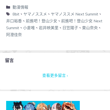
動漫情報
8bit
、
ヤマノススメ
、
ヤマノススメ Next Summit
、
井口裕香
、
前進吧！登山少女
、
前進吧！登山少女 Next
Summit
、
小倉唯
、
岩井映美里
、
日笠陽子
、
東山奈央
、
阿澄佳奈
留言
查看更多留言 ›