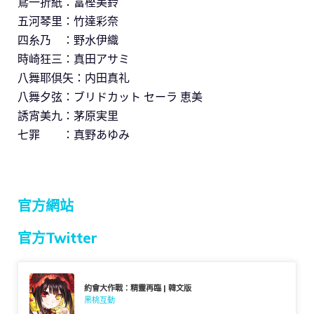
鳶一折紙：富樫美鈴
五河琴里：竹達彩奈
四糸乃 ：野水伊織
時崎狂三：真田アサミ
八舞耶倶矢：内田真礼
八舞夕弦：ブリドカット セーラ 恵美
誘宵美九：茅原実里
七罪 ：真野あゆみ
官方網站
官方Twitter
約會大作戰：精靈再臨 | 韓文版
黑桃互動