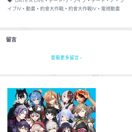
DATE A LIVE
、
デート･ア･ライブ
、
デート・ア・ラ
イブIV
、
動畫
、
約會大作戰
、
約會大作戰IV
、
電視動畫
留言
查看更多留言 ›