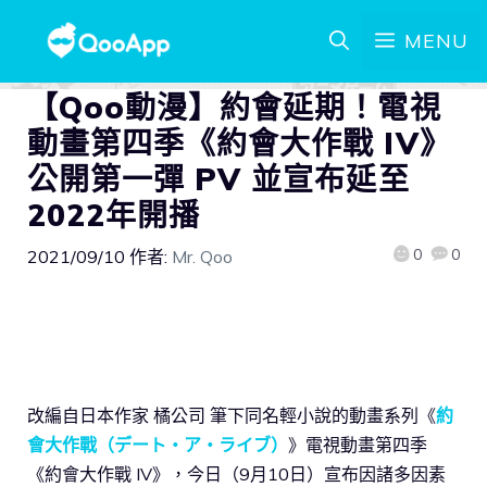
MENU
【Qoo動漫】約會延期！電視
動畫第四季《約會大作戰 IV》
公開第一彈 PV 並宣布延至
2022年開播
0
0
2021/09/10
作者:
Mr. Qoo
改編自日本作家 橘公司 筆下同名輕小說的動畫系列《
約
會大作戰（デート・ア・ライブ）
》電視動畫第四季
《約會大作戰 IV》，今日（9月10日）宣布因諸多因素