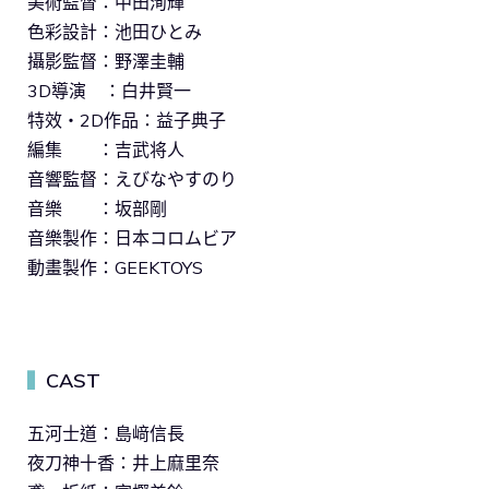
美術監督：中田洵輝
色彩設計：池田ひとみ
攝影監督：野澤圭輔
3D導演 ：白井賢一
特效・2D作品：益子典子
編集 ：吉武将人
音響監督：えびなやすのり
音樂 ：坂部剛
音樂製作：日本コロムビア
動畫製作：GEEKTOYS
CAST
▍
五河士道：島﨑信長
夜刀神十香：井上麻里奈