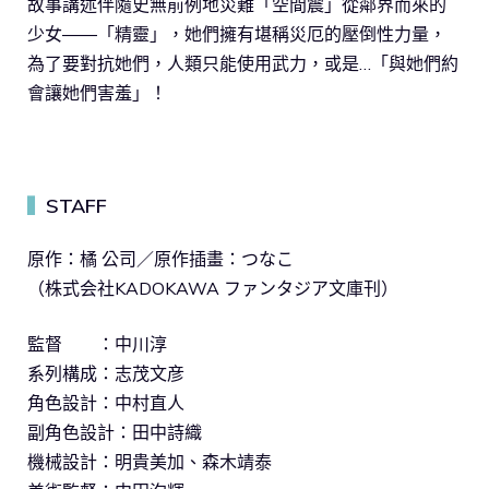
故事講述伴隨史無前例地災難「空間震」從鄰界而來的
少女――「精靈」，她們擁有堪稱災厄的壓倒性力量，
為了要對抗她們，人類只能使用武力，或是…「與她們約
會讓她們害羞」！
STAFF
▍
原作：橘 公司／原作插畫：つなこ
（株式会社KADOKAWA ファンタジア文庫刊）
監督 ：中川淳
系列構成：志茂文彦
角色設計：中村直人
副角色設計：田中詩織
機械設計：明貴美加、森木靖泰