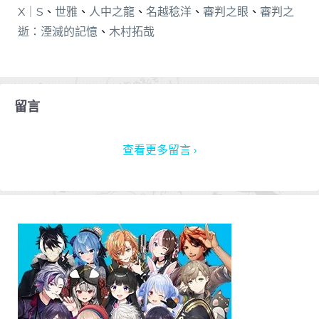
X｜S
、
世雅
、
人中之龍
、
名越稔洋
、
審判之眼
、
審判之
逝：湮滅的記憶
、
木村拓哉
留言
查看更多留言 ›