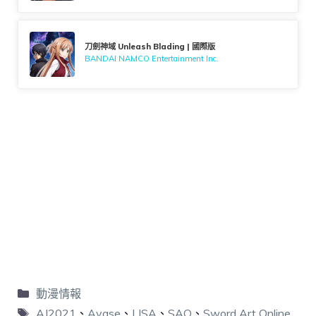
刀劍神域 Unleash Blading | 國際版
BANDAI NAMCO Entertainment Inc.
動漫情報
AJ2021
、
Ayase
、
LISA
、
SAO
、
Sword Art Online