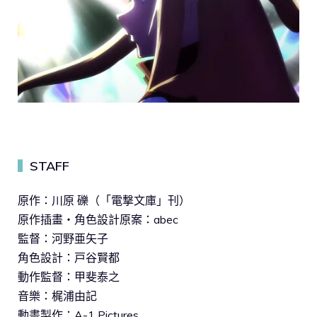
STAFF
▍
原作：川原 礫（「電撃文庫」刊）
原作插畫・角色設計原案：abec
監督：河野亜矢子
角色設計：戸谷賢都
動作監督：甲斐泰之
音樂：梶浦由記
動畫製作：A-1 Pictures