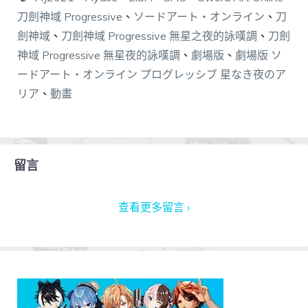
刀劍神域 Progressive
、
ソードアート・オンライン
、
刀
劍神域
、
刀劍神域 Progressive 無星之夜的詠嘆調
、
刀劍
神域 Progressive 無星夜的詠嘆調
、
劇場版
、
劇場版 ソ
ードアート・オンライン プログレッシブ 星なき夜のア
リア
、
動畫
留言
查看更多留言 ›