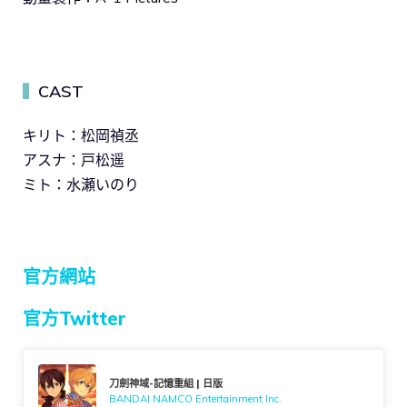
CAST
▍
キリト：松岡禎丞
アスナ：戸松遥
ミト：水瀬いのり
官方網站
官方Twitter
刀劍神域-記憶重組 | 日版
BANDAI NAMCO Entertainment Inc.