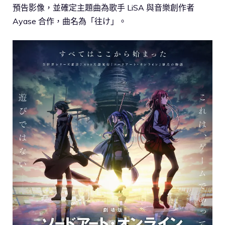
預告影像，並確定主題曲為歌手 LiSA 與音樂創作者
Ayase 合作，曲名為「往け」。