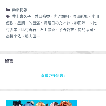
動漫情報
井上喜久子
、
井口裕香
、
内匠靖明
、
原田彩楓
、
小川
優樹
、
星期一的豐滿
、
月曜日のたわわ
、
柳田淳一
、
比
村乳業
、
比村奇石
、
石上静香
、
茅野愛衣
、
間島淳司
、
高橋李依
、
鴨志田一
留言
查看更多留言 ›