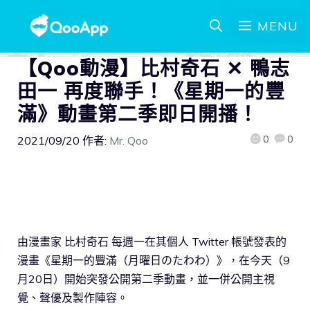
MENU
【Qoo動漫】比村奇石 ✕ 鴨志
田一 再度聯手！《星期一的豐
滿》動畫第二季即日開播！
0
0
2021/09/20
作者:
Mr. Qoo
由漫畫家 比村奇石 每週一在其個人 Twitter 帳號發表的
漫畫《星期一的豐滿（月曜日のたわわ）》，在今天（9
月20日）開始突發公開第二季動畫，並一併公開主視
覺、聲優及製作陣容。