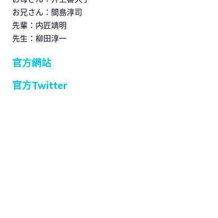
お兄さん：間島淳司
先輩：内匠靖明
先生：柳田淳一
官方網站
官方Twitter