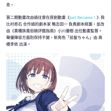
息。
第二期動畫改由過往曾在原創動畫《
Just Because！
》與
比村奇石 合作過的劇本家 鴨志田一 負責劇本統籌，並改
由《異種族風俗娘評鑑指南》小川優樹 出任動畫監督。
聲優陣容方面則保持不變，新角色「前髪ちゃん」由 高
橋李依 出演。