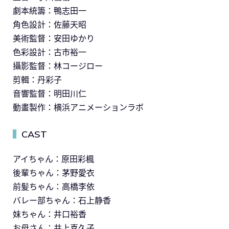
劇本統籌：鴨志田一
角色設計：佐藤天昭
美術監督：安田ゆかり
色彩設計：古市裕一
攝影監督：林コージロー
剪輯：丹彩子
音響監督：明田川仁
動畫製作：横浜アニメーションラボ
CAST
▍
アイちゃん：原田彩楓
後輩ちゃん：茅野愛衣
前髪ちゃん：高橋李依
バレー部ちゃん：石上静香
妹ちゃん：井口裕香
お母さん：井上喜久子