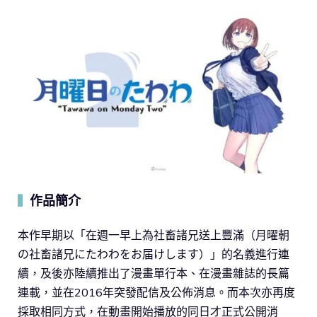
作品簡介
▍
本作早期以「在週一早上為社畜諸兄送上豐滿（月曜朝
の社畜諸兄にたわわをお届けします）」的名義進行連
續，及後亦陸續推出了漫畫單行本、在漫畫雜誌的長篇
連載，並在2016年突發配信及公佈消息。而本次亦再度
採取相同方式，在動畫開始播放的同日才正式公開消