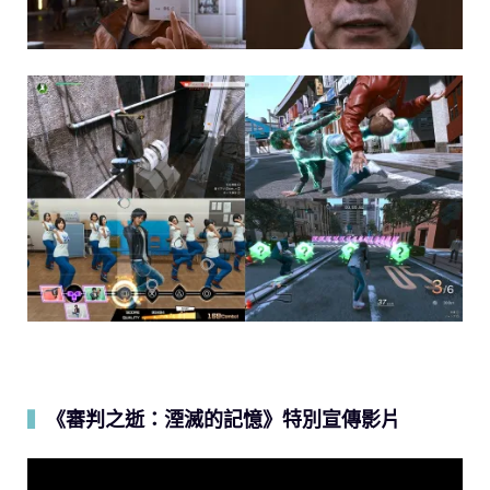
《審判之逝：湮滅的記憶》特別宣傳影片
▍