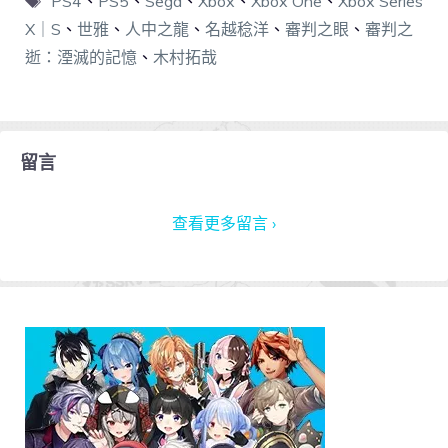
PS4
、
PS5
、
Sega
、
Xbox
、
Xbox One
、
Xbox Series
X｜S
、
世雅
、
人中之龍
、
名越稔洋
、
審判之眼
、
審判之
逝：湮滅的記憶
、
木村拓哉
留言
查看更多留言 ›