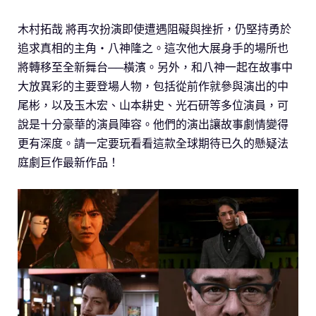
木村拓哉 將再次扮演即使遭遇阻礙與挫折，仍堅持勇於
追求真相的主角・八神隆之。這次他大展身手的場所也
將轉移至全新舞台──橫濱。另外，和八神一起在故事中
大放異彩的主要登場人物，包括從前作就參與演出的中
尾彬，以及玉木宏、山本耕史、光石研等多位演員，可
說是十分豪華的演員陣容。他們的演出讓故事劇情變得
更有深度。請一定要玩看看這款全球期待已久的懸疑法
庭劇巨作最新作品！