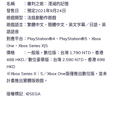
名稱 ：審判之逝：湮滅的記憶
發售日 ：預定2021年9月24日
遊戲類型：法庭劇動作遊戲
遊戲語言：繁體中文、簡體中文、英文字幕／日語・英
語語音
對應平台：PlayStation®4、PlayStation®5、Xbox
One、Xbox Series X|S
價格 ：一般版・數位版：台灣 1,790 NTD，香港
488 HKD／數位豪華版：台灣 2,590 NTD，香港 698
HKD
※Xbox Series X｜S／Xbox One版僅推出數位版，並未
計畫推出實體版遊戲。
版權標記 : ©SEGA