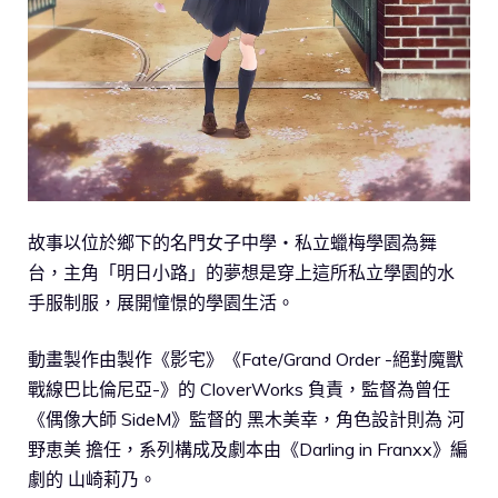
故事以位於鄉下的名門女子中學・私立蠟梅學園為舞
台，主角「明日小路」的夢想是穿上這所私立學園的水
手服制服，展開憧憬的學園生活。
動畫製作由製作《影宅》《Fate/Grand Order -絕對魔獸
戰線巴比倫尼亞-》的 CloverWorks 負責，監督為曾任
《偶像大師 SideM》監督的 黑木美幸，角色設計則為 河
野恵美 擔任，系列構成及劇本由《Darling in Franxx》編
劇的 山崎莉乃。