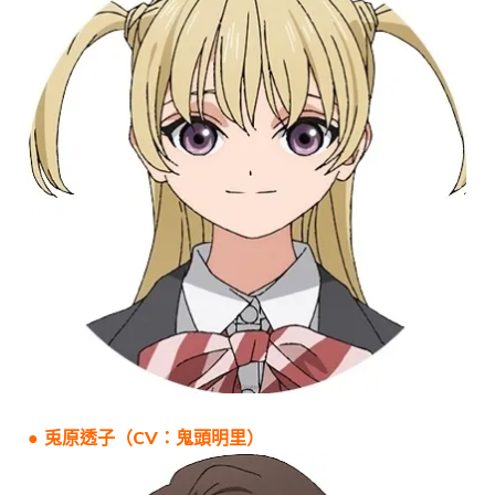
● 兎原透子（CV：鬼頭明里）