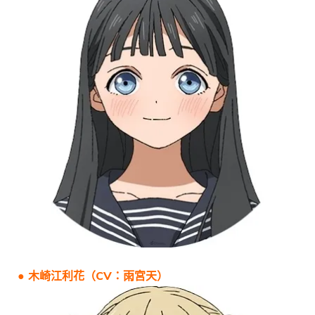
● 木崎江利花（CV：雨宮天）