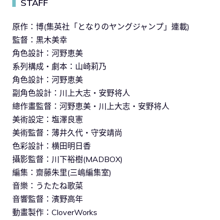
STAFF
▍
原作：博(集英社「となりのヤングジャンプ」連載)
監督：黒木美幸
角色設計：河野恵美
系列構成・劇本：山崎莉乃
角色設計：河野恵美
副角色設計：川上大志・安野将人
總作畫監督：河野恵美・川上大志・安野将人
美術設定：塩澤良憲
美術監督：薄井久代・守安靖尚
色彩設計：横田明日香
攝影監督：川下裕樹(MADBOX)
編集：齋藤朱里(三嶋編集室)
音樂：うたたね歌菜
音響監督：濱野高年
動畫製作：CloverWorks