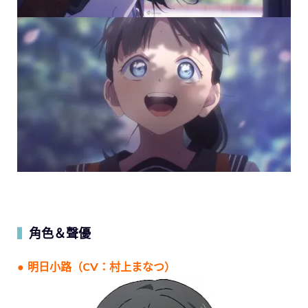
角色＆聲優
▍
● 明日小路（CV：村上まなつ）