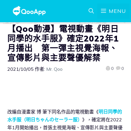
MENU
【Qoo動漫】電視動畫《明日
同學的水手服》確定2022年1
月播出 第一彈主視覺海報、
宣傳影片與主要聲優解禁
0
0
2021/10/05
作者:
Mr. Qoo
改編自漫畫家 博 筆下同名作品的電視動畫《
明日同學的
水手服（明日ちゃんのセーラー服）
》，確定將在2022
年1月開始播出，首張主視覺海報、宣傳影片與主要聲優