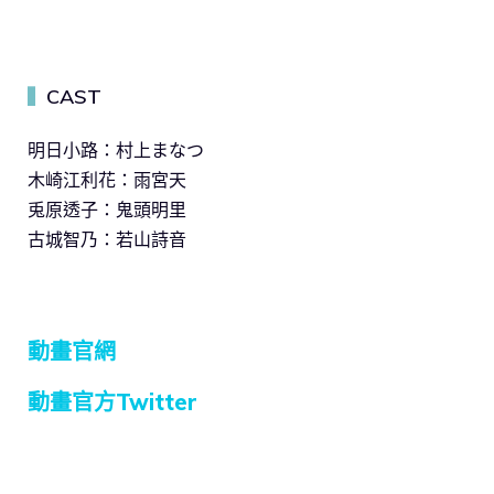
CAST
▍
明日小路：村上まなつ
木崎江利花：雨宮天
兎原透子：鬼頭明里
古城智乃：若山詩音
動畫官網
動畫官方Twitter