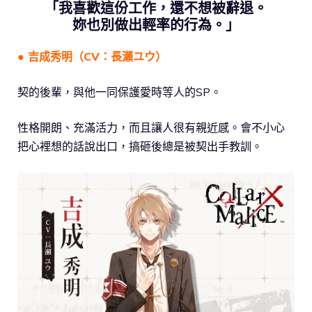
「我喜歡這份工作，還不想被辭退。
妳也別做出輕率的行為。」
● 吉成秀明（CV：長瀨ユウ）
契的後輩，與他一同保護愛時等人的SP。
性格開朗、充滿活力，而且讓人很有親近感。會不小心
把心裡想的話說出口，搞砸後總是被契出手教訓。