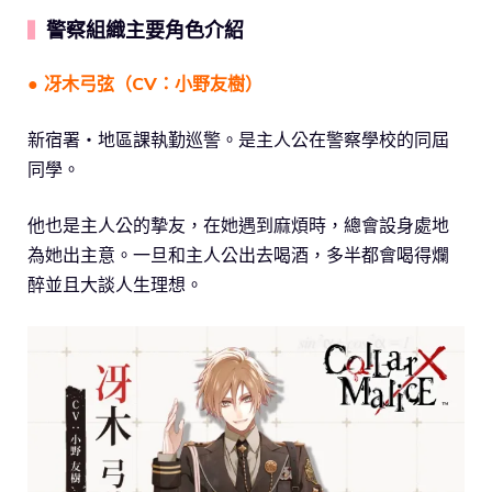
警察組織主要角色介紹
▍
● 冴木弓弦（CV：小野友樹）
新宿署・地區課執勤巡警。是主人公在警察學校的同屆
同學。
他也是主人公的摯友，在她遇到麻煩時，總會設身處地
為她出主意。一旦和主人公出去喝酒，多半都會喝得爛
醉並且大談人生理想。