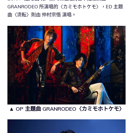
GRANRODEO 所演唱的〈カミモホトケモ〉，ED 主題
曲〈流転〉則由 仲村宗悟 演唱。
▲ OP 主題曲 GRANRODEO〈カミモホトケモ〉