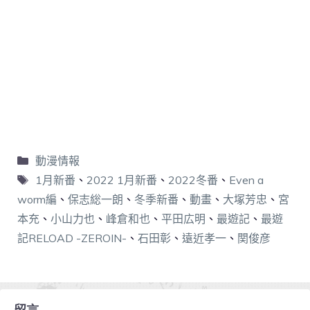
動漫情報
1月新番
、
2022 1月新番
、
2022冬番
、
Even a
worm編
、
保志総一朗
、
冬季新番
、
動畫
、
大塚芳忠
、
宮
本充
、
小山力也
、
峰倉和也
、
平田広明
、
最遊記
、
最遊
記RELOAD -ZEROIN-
、
石田彰
、
遠近孝一
、
関俊彦