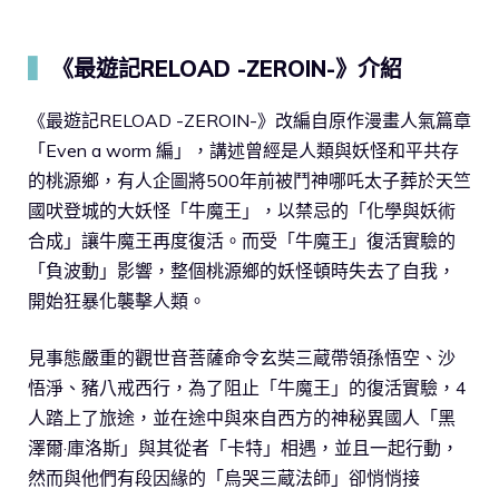
▍
《最遊記RELOAD -ZEROIN-》介紹
《最遊記RELOAD -ZEROIN-》改編自原作漫畫人氣篇章
「Even a worm 編」，講述曾經是人類與妖怪和平共存
的桃源鄉，有人企圖將500年前被鬥神哪吒太子葬於天竺
國吠登城的大妖怪「牛魔王」，以禁忌的「化學與妖術
合成」讓牛魔王再度復活。而受「牛魔王」復活實驗的
「負波動」影響，整個桃源鄉的妖怪頓時失去了自我，
開始狂暴化襲擊人類。
見事態嚴重的觀世音菩薩命令玄奘三蔵帶領孫悟空、沙
悟淨、豬八戒西行，為了阻止「牛魔王」的復活實驗，4
人踏上了旅途，並在途中與來自西方的神秘異國人「黑
澤爾·庫洛斯」與其從者「卡特」相遇，並且一起行動，
然而與他們有段因緣的「烏哭三蔵法師」卻悄悄接