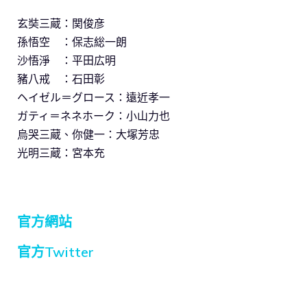
玄奘三蔵：関俊彦
孫悟空 ：保志総一朗
沙悟淨 ：平田広明
豬八戒 ：石田彰
ヘイゼル＝グロース：遠近孝一
ガティ＝ネネホーク：小山力也
烏哭三蔵、你健一：大塚芳忠
光明三蔵：宮本充
官方網站
官方Twitter