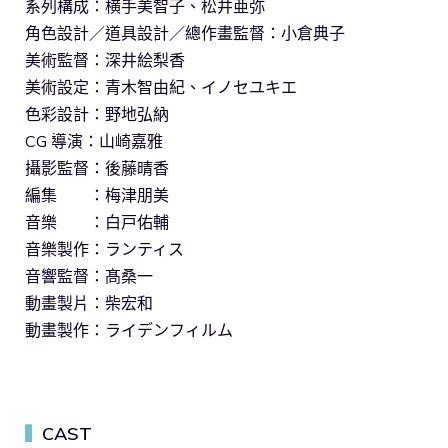
系列構成：横手美智子、松井亜弥
角色設計／道具設計／總作畫監督：小倉典子
美術監督：深井絵梨香
美術設定：青木智由紀、イノセユキエ
色彩設計：野地弘納
CG 導演：山崎嘉雅
攝影監督：後藤晴香
編集 ：梅津朋美
音樂 ：白戸佑輔
音樂製作：ランティス
音響監督：髙桑一
動畫製片：柴宏和
動畫製作：ライデンフィルム
CAST
▍