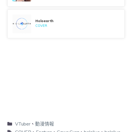
Holoearth
COVER
VTuber
、
動漫情報