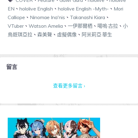
COVER
、
Feature
、
Gawr Gura
、
hololive
、
hololive
EN
、
hololive English
、
hololive English -Myth-
、
Mori
Calliope
、
Ninomae Ina'nis
、
Takanashi Kiara
、
VTuber
、
Watson Amelia
、
一伊那爾栖
、
噶嗚·古拉
、
小
鳥遊琪亞拉
、
森美聲
、
虛擬偶像
、
阿米莉亞·華生
留言
查看更多留言 ›