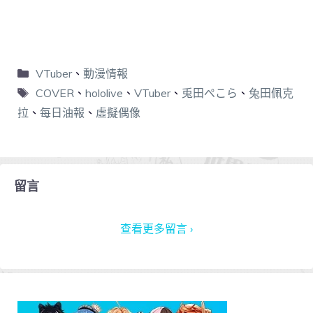
VTuber
、
動漫情報
COVER
、
hololive
、
VTuber
、
兎田ぺこら
、
兔田佩克
拉
、
每日油報
、
虛擬偶像
留言
查看更多留言 ›