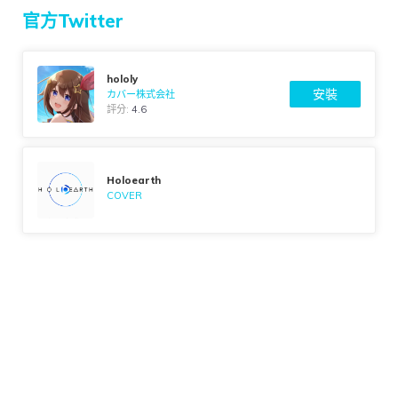
官方Twitter
hololy
安裝
カバー株式会社
評分:
4.6
Holoearth
COVER