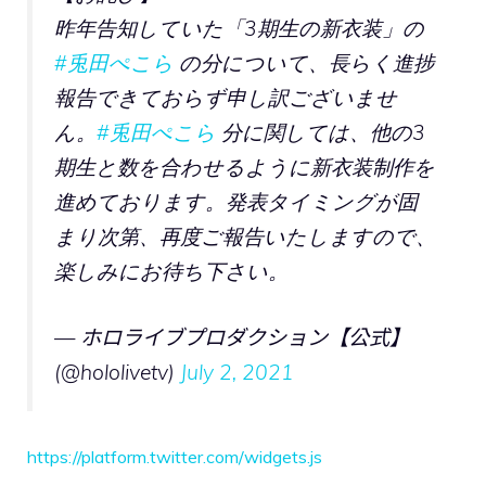
昨年告知していた「3期生の新衣装」の
#兎田ぺこら
の分について、長らく進捗
報告できておらず申し訳ございませ
ん。
#兎田ぺこら
分に関しては、他の3
期生と数を合わせるように新衣装制作を
進めております。発表タイミングが固
まり次第、再度ご報告いたしますので、
楽しみにお待ち下さい。
— ホロライブプロダクション【公式】
(@hololivetv)
July 2, 2021
https://platform.twitter.com/widgets.js