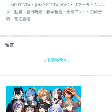
JUMP FESTA
、
JUMP FESTA 2022
、
サマータイムレン
ダ
、
動畫
、
夏日時光
、
春季新番
、
永瀬アンナ
、
白砂沙
帆
、
花江夏樹
留言
查看更多留言 ›