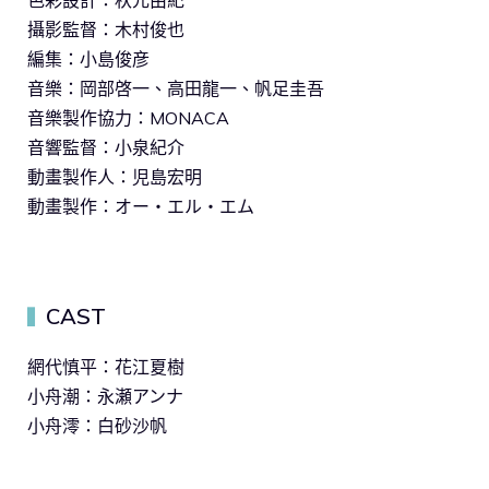
攝影監督：木村俊也
編集：小島俊彦
音樂：岡部啓一、高田龍一、帆足圭吾
音樂製作協力：MONACA
音響監督：小泉紀介
動畫製作人：児島宏明
動畫製作：オー・エル・エム
CAST
▍
網代慎平：花江夏樹
小舟潮：永瀬アンナ
小舟澪：白砂沙帆