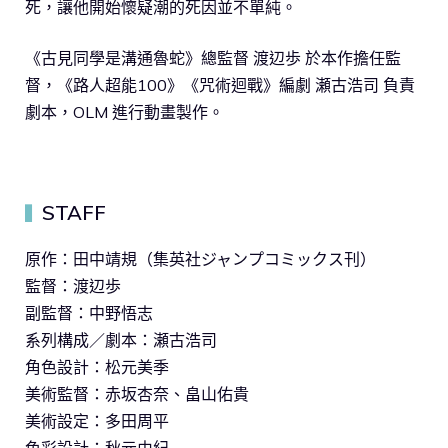
死，讓他開始懷疑潮的死因並不單純。
《古見同學是溝通魯蛇》總監督 渡辺歩 於本作擔任監
督，《路人超能100》《咒術迴戰》編劇 瀬古浩司 負責
劇本，OLM 進行動畫製作。
STAFF
▍
原作：田中靖規（集英社ジャンプコミックス刊）
監督：渡辺歩
副監督：中野悟志
系列構成／劇本：瀬古浩司
角色設計：松元美季
美術監督：赤坂杏奈、畠山佑貴
美術設定：多田周平
色彩設計：秋元由紀