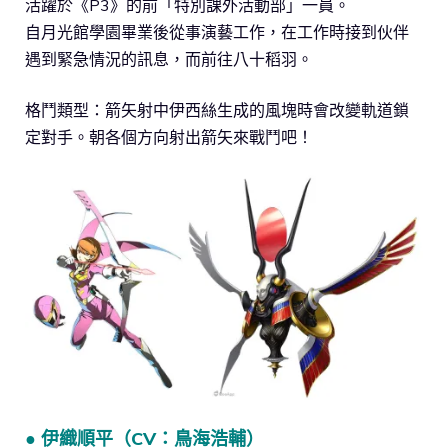
活躍於《P3》的前「特別課外活動部」一員。
自月光館學園畢業後從事演藝工作，在工作時接到伙伴
遇到緊急情況的訊息，而前往八十稻羽。
格鬥類型：箭矢射中伊西絲生成的風塊時會改變軌道鎖
定對手。朝各個方向射出箭矢來戰鬥吧！
● 伊織順平（CV：鳥海浩輔）