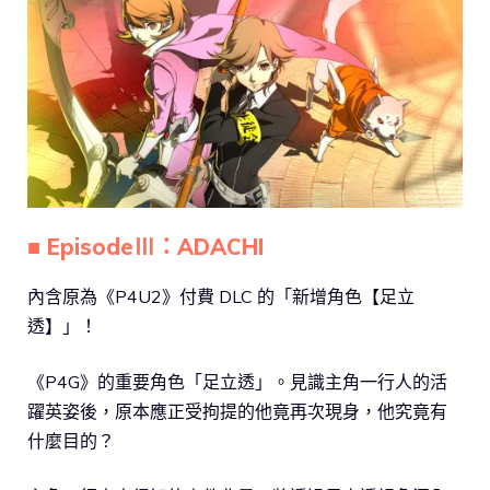
■ EpisodeⅢ：ADACHI
內含原為《P4U2》付費 DLC 的「新增角色【足立
透】」！
《P4G》的重要角色「足立透」。見識主角一行人的活
躍英姿後，原本應正受拘提的他竟再次現身，他究竟有
什麼目的？