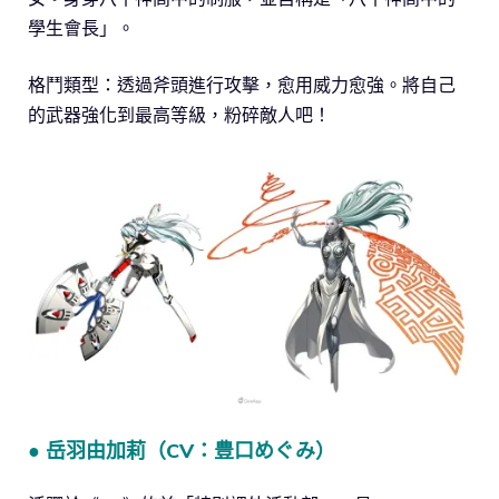
學生會長」。
格鬥類型：透過斧頭進行攻擊，愈用威力愈強。將自己
的武器強化到最高等級，粉碎敵人吧！
● 岳羽由加莉（CV：豊口めぐみ）