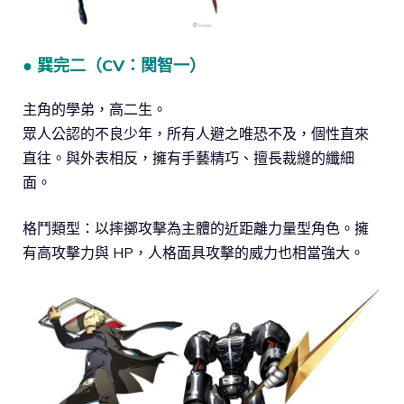
● 巽完二（CV：関智一）
主角的學弟，高二生。
眾人公認的不良少年，所有人避之唯恐不及，個性直來
直往。與外表相反，擁有手藝精巧、擅長裁縫的纖細
面。
格鬥類型：以摔擲攻擊為主體的近距離力量型角色。擁
有高攻擊力與 HP，人格面具攻擊的威力也相當強大。