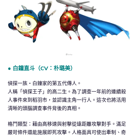
● 白鐘直斗（CV：朴璐美）
偵探一族・白鐘家的第五代傳人。
人稱「偵探王子」的高二生。為了調查一年前的連續殺
人事件來到稻羽市，並認識主角一行人。這次也將活用
清晰的頭腦調查事件背後的真相。
格鬥類型：藉由高移速與射擊從遠距離攻擊對手。滿足
嚴苛條件還能施展即死攻擊。人格面具可使出牽制、奇