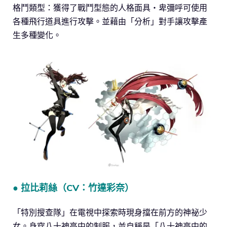
格鬥類型：獲得了戰鬥型態的人格面具・卑彌呼可使用
各種飛行道具進行攻擊。並藉由「分析」對手讓攻擊產
生多種變化。
● 拉比莉絲（CV：竹達彩奈）
「特別搜查隊」在電視中探索時現身擋在前方的神祕少
女。身穿八十神高中的制服，並自稱是「八十神高中的