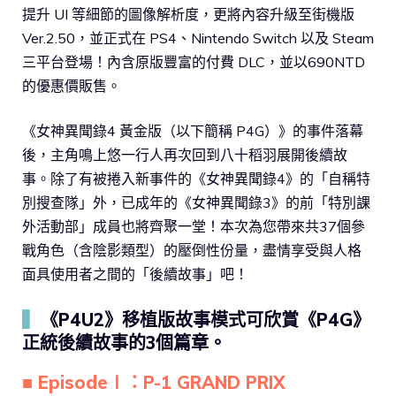
提升 UI 等細節的圖像解析度，更將內容升級至街機版
Ver.2.50，並正式在 PS4、Nintendo Switch 以及 Steam
三平台登場！內含原版豐富的付費 DLC，並以690NTD
的優惠價販售。
《女神異聞錄4 黃金版（以下簡稱 P4G）》的事件落幕
後，主角鳴上悠一行人再次回到八十稻羽展開後續故
事。除了有被捲入新事件的《女神異聞錄4》的「自稱特
別搜查隊」外，已成年的《女神異聞錄3》的前「特別課
外活動部」成員也將齊聚一堂！本次為您帶來共37個參
戰角色（含陰影類型）的壓倒性份量，盡情享受與人格
面具使用者之間的「後續故事」吧！
▍
《P4U2》移植版故事模式可欣賞《P4G》
正統後續故事的3個篇章。
■ EpisodeⅠ：P-1 GRAND PRIX