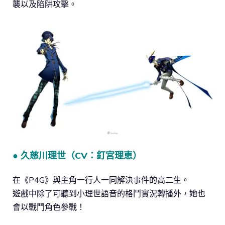
襲以及陷阱攻擊。
● 久慈川理世（CV：釘宮理恵）
在《P4G》與主角一行人一同解決事件的高二生。
遊戲中除了可聽到小理世語音的格鬥實況轉播外，她也
會以戰鬥角色參戰！