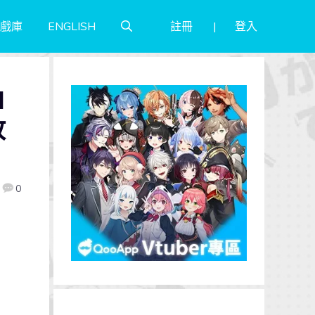
註冊
登入
戲庫
ENGLISH
d
放
0