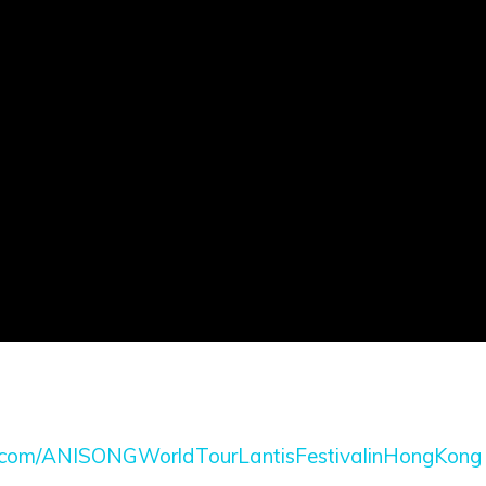
.com/
ANISONGWorldTourLantisFestival
inHongKong