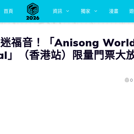
首頁
資訊
獨家
漫畫
遊
福音！「Anisong Worl
estival」（香港站）限量門票大
0