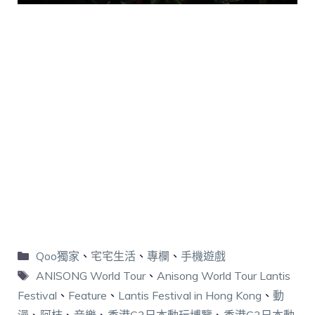
Qoo獨家
、
宅宅生活
、
專欄
、
手機遊戲
ANISONG World Tour
、
Anisong World Tour Lantis
Festival
、
Feature
、
Lantis Festival in Hong Kong
、
動