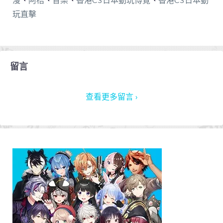
漫
、
阿桔
、
音樂
、
香港C3日本動玩博覽
、
香港C3日本動
玩直擊
留言
查看更多留言 ›