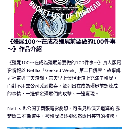
《殭屍100～在成為殭屍前要做的100件事
～》作品介紹
《殭屍100～在成為殭屍前要做的100件事～》真人版電
影情報於 Netflix「Geeked Week」第二日解禁。故事講
述社畜男子天道輝，某天早上發現街道上充滿了殭屍，
而對不用去公司感到歡喜，並列出在成為殭屍前想達成
的事情，一邊躲避殭屍們的攻擊、一邊實現。
Netflix 也公開了兩張電影劇照，可看見飾演天道輝的 赤
楚衛二 在街道中，被殭屍追逐卻依然露出笑容的模樣。