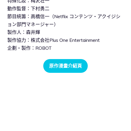
特殊化妝：梅沢壮一
動作監督：下村勇二
節目統籌：高橋信一（Netflix コンテンツ・アクイジシ
ョン部門マネージャー）
製作人：森井輝
製作協力：株式会社Plus One Entertainment
企劃・製作：ROBOT
原作漫畫介紹頁