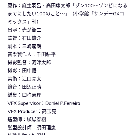
原作：麻生羽呂、高田康太郎「ゾン100～ゾンビになる
までにしたい100のこと～」（小学館「サンデーGXコ
ミックス」刊）
出演：赤楚衛二
監督：石田雄介
劇本：三嶋龍朗
音樂製作人：千田耕平
攝影監督：河津太郎
攝影：田中悟
美術：江口亮太
錄音：田辺正晴
編集：臼杵恵理
VFX Supervisor：Daniel P.Ferreira
VFX Producer：高玉亮
造型師：纐纈春樹
髮型設計師：須田理恵