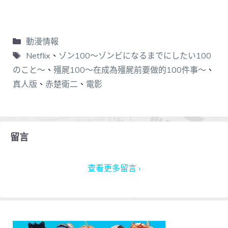
動漫情報
Netflix
、
ゾン100～ゾンビになるまでにしたい100
のこと～
、
殭屍100～在成為殭屍前要做的100件事～
、
真人版
、
赤楚衛二
、
電影
留言
查看更多留言 ›