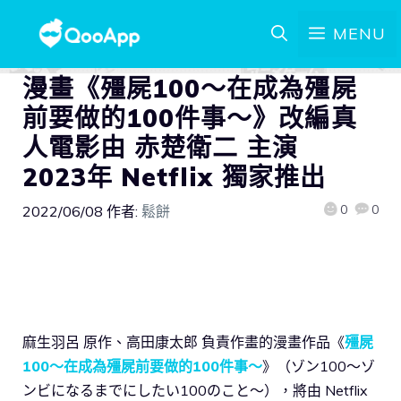
MENU
漫畫《殭屍100～在成為殭屍
前要做的100件事～》改編真
人電影由 赤楚衛二 主演
2023年 Netflix 獨家推出
0
0
2022/06/08
作者:
鬆餅
麻生羽呂 原作、高田康太郎 負責作畫的漫畫作品《
殭屍
100～在成為殭屍前要做的100件事～
》（ゾン100～ゾ
ンビになるまでにしたい100のこと～），將由 Netflix