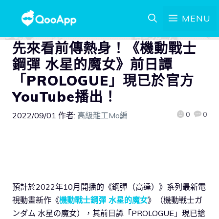
MENU
先來看前傳熱身！《機動戰士
鋼彈 水星的魔女》前日譚
「PROLOGUE」現已於官方
YouTube播出！
0
0
2022/09/01
作者:
高級雜工Mo編
預計於2022年10月開播的《鋼彈（高達）》系列最新電
視動畫新作《
機動戰士鋼彈 水星的魔女
》（機動戦士ガ
ンダム 水星の魔女），其前日譚「PROLOGUE」現已搶