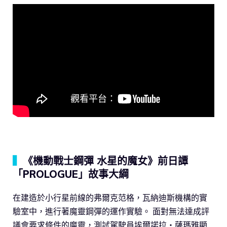
▍
《機動戰士鋼彈 水星的魔女》前日譚
「PROLOGUE」故事大綱
在建造於小行星前線的弗爾克范格，瓦納迪斯機構的實
驗室中，進行著魔靈鋼彈的運作實驗。 面對無法達成評
議會要求條件的魔靈，測試駕駛員埃爾諾拉・薩瑪雅顯