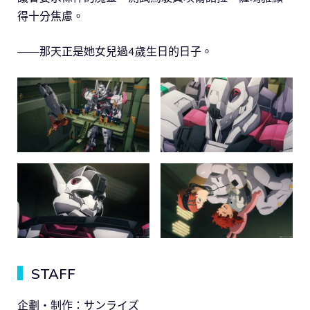
得十分焦慮。
――那天正是她女兒過4歲生日的日子。
▍
STAFF
企劃・制作：サンライズ