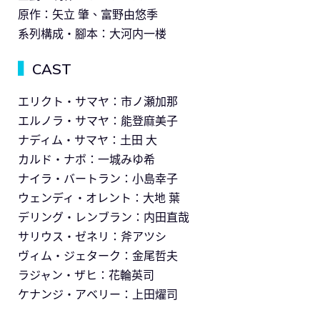
原作：矢立 肇、富野由悠季
系列構成・腳本：⼤河内⼀楼
▍
CAST
エリクト・サマヤ：市ノ瀬加那
エルノラ・サマヤ：能登麻美子
ナディム・サマヤ：土田 大
カルド・ナボ：一城みゆ希
ナイラ・バートラン：小島幸子
ウェンディ・オレント：大地 葉
デリング・レンブラン：内田直哉
サリウス・ゼネリ：斧アツシ
ヴィム・ジェターク：金尾哲夫
ラジャン・ザヒ：花輪英司
ケナンジ・アベリー：上田燿司