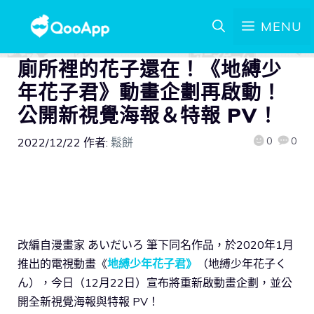
MENU
廁所裡的花子還在！《地縛少
年花子君》動畫企劃再啟動！
公開新視覺海報＆特報 PV！
0
0
2022/12/22
作者:
鬆餅
改編自漫畫家 あいだいろ 筆下同名作品，於2020年1月
推出的電視動畫《
地縛少年花子君》
（地縛少年花子く
ん），今日（12月22日）宣布將重新啟動畫企劃，並公
開全新視覺海報與特報 PV！