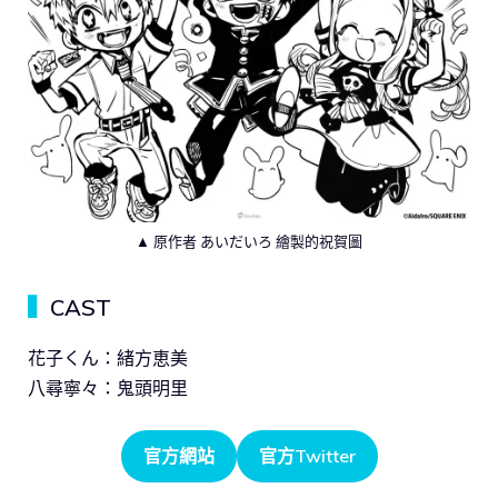
▲ 原作者 あいだいろ 繪製的祝賀圖
▍
CAST
花子くん：緒方恵美
八尋寧々：鬼頭明里
官方網站
官方Twitter