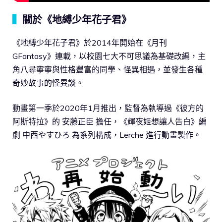
▍
關於《地縛少年花子君》
《地縛少年花子君》於2014年開始在《月刊
GFantasy》連載，以校園七大不可思議為基礎改編，主
角八尋寧寧與性格豐富的同學、怪異相遇，並發生各種
奇妙故事的怪異談。
動畫第一季於2020年1月推出，監督為執導過《彼方的
阿斯特拉》的 安藤正臣 擔任，《輝夜姬想讓人告白》編
劇 中西やすひろ 為系列構成，Lerche 進行動畫製作。