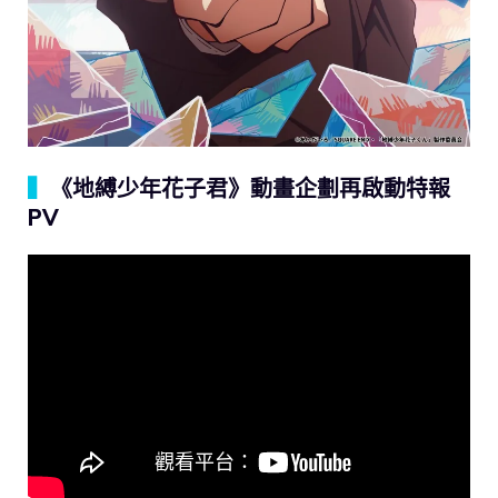
▍
《地縛少年花子君》動畫企劃再啟動特報
PV