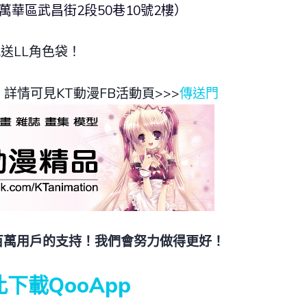
北市萬華區武昌街2段50巷10號2樓）
送LL角色袋！
情可見KT動漫FB活動頁>>>
傳送門
數百萬用戶的支持！我們會努力做得更好！
下載QooApp