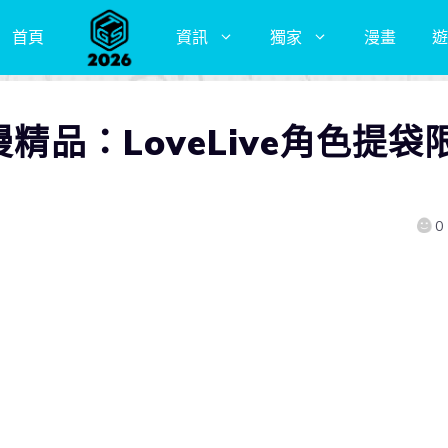
首頁
資訊
獨家
漫畫
遊
漫精品：LoveLive角色提袋
0