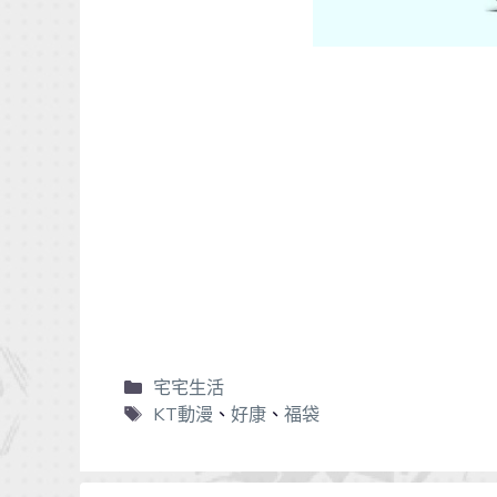
宅宅生活
KT動漫
、
好康
、
福袋