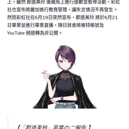
上。雖然 郡道美玲 後續馬上進行道歉並暫停活動，彩虹
社也宣布將嚴加進行教育管理，讓失言情況不再發生。
然而彩虹社在6月19日突然宣布，郡道美玲 將於6月21
日畢業並進行畢業直播，隔日就會將推特帳號及
YouTube 頻道轉為非公開。
【「郡道美玲」卒業のご報告 】