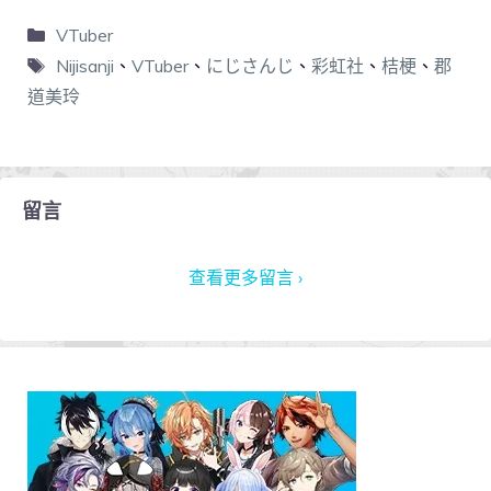
VTuber
Nijisanji
、
VTuber
、
にじさんじ
、
彩虹社
、
桔梗
、
郡
道美玲
留言
查看更多留言 ›