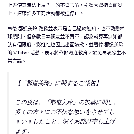
上丟使其無法上場？」的不當言論，引發大眾指責而炎
上，連帶許多工商活動都被迫停止。
事後 郡道美玲 致歉並表示是自己過於無知，也不熟悉棒
球規則，但多數日本網友並不買單，認為就算再無知都
該有個限度。彩虹社也因此出面道歉，並暫停 郡道美玲
的 VTuber 活動，表示將作好澈底教育，避免再次發生不
當言論。
【「郡道美玲」に関するご報告】
この度は、「郡道美玲」の投稿に関し、
多くの方々にご不快な思いをさせてし
まいましたこと、深くお詫び申し上げ
ます。