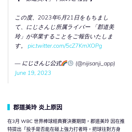
この度、2023年6月21日をもちまし
て、にじさんじ所属ライバー 「郡道美
玲」が卒業することをご報告いたしま
す。
pic.twitter.com/5cZ7KmXOPg
— にじさんじ公式
(@nijisanji_app)
June 19, 2023
▍
郡道美玲
炎上原因
在3月 WBC 世界棒球經典賽決賽期間，郡道美玲 因在推
特提出「投手是否能在碰上強力打者時，把球往對方身