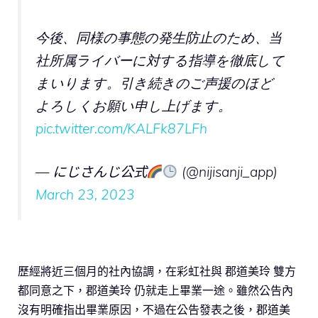
今後、同様の事態の発生防止のため、当
社所属ライバーに対する指導を徹底して
まいります。引き続きのご声援のほど
よろしくお願い申し上げます。
pic.twitter.com/KALFk87LFh
— にじさんじ公式
(@nijisanji_app)
March 23, 2023
歷經將近三個月的社內協調，在彩虹社與 郡道美玲 雙方
都同意之下，郡道美玲 仍就走上畢業一途。雖然公告內
沒有明確指出畢業原因，不過在公告發表之後，郡道美