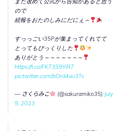
また改めて公式から告知があると思う
ので
続報をおたのしみにだにぇ～
すっっごい35Pが集まってくれてて
とってもびっくりした
ありがとう～～～～～～～
https://t.co/FK73S9YiR7
pic.twitter.com/bOrd4wi3Tv
— さくらみこ
(@sakuramiko35)
July
9, 2023