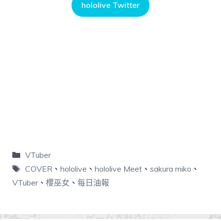
hololive Twitter
VTuber
COVER
、
hololive
、
hololive Meet
、
sakura miko
、
VTuber
、
櫻巫女
、
每日油報