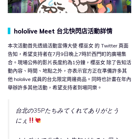
▍
hololive Meet 台北快閃店活動詳情
本次活動首先透過活動宣傳大使 櫻巫女 的 Twitter 頁面
告知，希望支持者在7月9日晚上7時於西門町的廣場集
合。現場公佈的影片長度約為1分鐘，櫻巫女 除了告知活
動內容、時間、地點之外，亦表示官方正在準備許多其
他 hololive 成員的台北限定周邊商品。同時也計畫在年內
舉辦許多其他活動，希望支持者到場同樂。
台北の35Pたちみてくれてありがとう
にぇ