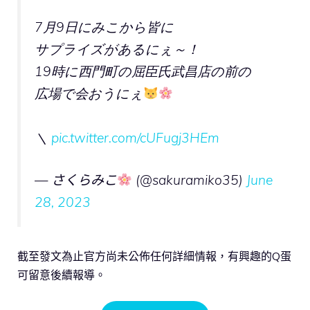
7月9日にみこから皆に
サプライズがあるにぇ～！
19時に西門町の屈臣氏武昌店の前の
広場で会おうにぇ
＼
pic.twitter.com/cUFugj3HEm
— さくらみこ
(@sakuramiko35)
June
28, 2023
截至發文為止官方尚未公佈任何詳細情報，有興趣的Q蛋
可留意後續報導。