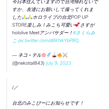
今日本住んていますので台湾帰れないで
すか、友達にお願いして撮ってくれま
した
ホロライブの台北POP UP
STORE楽しみ！みこち可愛い
さすが
hololive Meetアンバサダー！
#さくらみ
こ
pic.twitter.com/dBKNkYbPBQ
— ネコ・テル
(@nekotail843)
July 9, 2023
/／
台北のみこぴーにお知らせです！