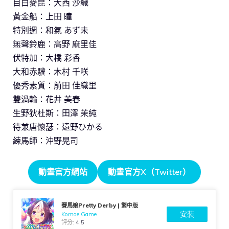
目白麥昆：大西 沙織
黃金船：上田 瞳
特別週：和氣 あず未
無聲鈴鹿：高野 麻里佳
伏特加：大橋 彩香
大和赤驥：木村 千咲
優秀素質：前田 佳織里
雙渦輪：花井 美春
生野狄杜斯：田澤 茉純
待兼唐懷瑟：遠野ひかる
練馬師：沖野晃司
動畫官方網站
動畫官方X（Twitter）
賽馬娘Pretty Derby | 繁中版
安裝
Komoe Game
評分:
4.5