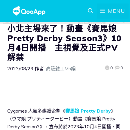
MENU
小北主場來了！動畫《賽馬娘
Pretty Derby Season3》10
月4日開播 主視覺及正式PV
解禁
0
0
2023/08/23
作者:
高級雜工Mo編
Cygames 人氣多媒體企劃《
賽馬娘 Pretty Derby
》
（ウマ娘 プリティーダービー）動畫《賽馬娘 Pretty
Derby Season3》，宣布將於2023年10月4日開播，同