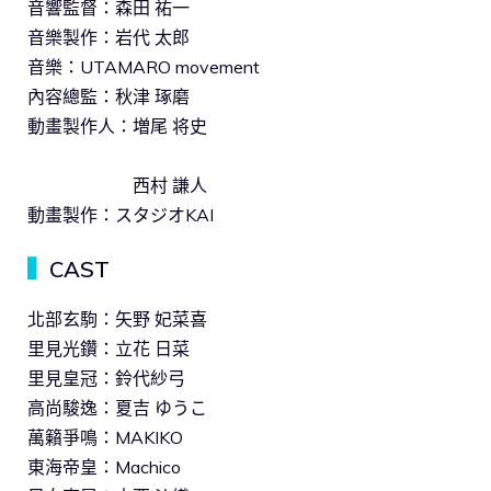
音響監督：森田 祐一
音樂製作：岩代 太郎
音樂：UTAMARO movement
內容總監：秋津 琢磨
動畫製作人：増尾 将史
西村 謙人
動畫製作：スタジオKAI
▍
CAST
北部玄駒：矢野 妃菜喜
里見光鑽：立花 日菜
里見皇冠：鈴代紗弓
高尚駿逸：夏吉 ゆうこ
萬籟爭鳴：MAKIKO
東海帝皇：Machico