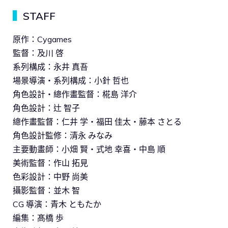
▍
STAFF
原作：Cygames
監督：及川 啓
系列構成：永井 真吾
場景導演・系列構成：小針 哲也
角色設計・總作畫監督：椛島 洋介
角色設計：辻 智子
總作畫監督：仁井 学・福田 佳太・藤本 さとる
角色設計監修：清永 みなみ
主要動畫師：小畑 賢・式地 幸喜・中島 順
美術監督：作山 拓見
色彩設計：中野 尚美
攝影監督：並木 智
CG 導演：青木 ともたか
編集：髙橋 歩