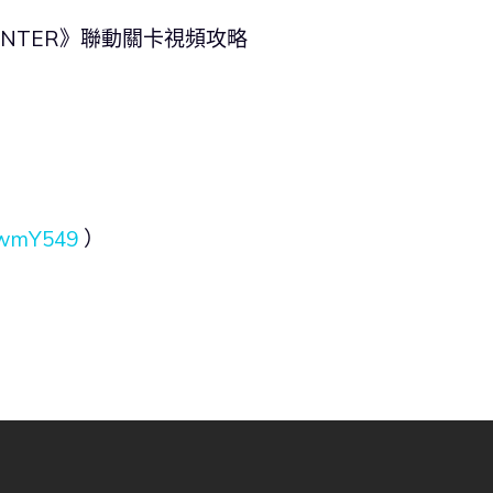
R×HUNTER》聯動關卡視頻攻略
l/wmY549
）