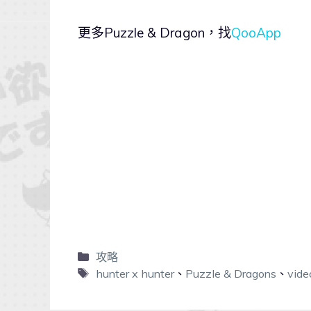
更多Puzzle & Dragon，找
QooApp
攻略
hunter x hunter
、
Puzzle & Dragons
、
vide