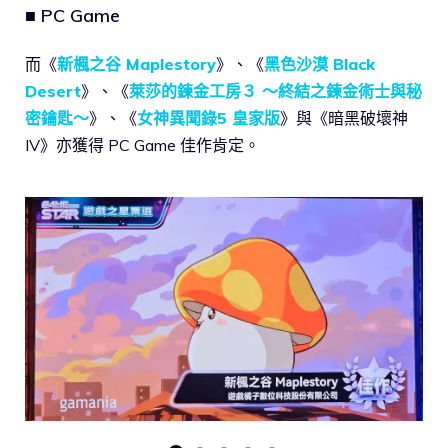
■ PC Game
而《
新楓之谷 Maplestory
》、《
黑色沙漠 Black
Desert
》、《
萊莎的鍊金工房３ ～終結之鍊金術士與秘
密鑰匙～
》、《
女神異聞錄5 皇家版
》與《暗黑破壞神
IV》亦獲得 PC Game 佳作肯定。