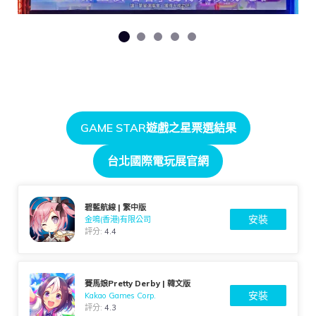
GAME STAR遊戲之星票選結果
台北國際電玩展官網
碧藍航線 | 繁中版
安裝
金鳴(香港)有限公司
評分:
4.4
賽馬娘Pretty Derby | 韓文版
安裝
Kakao Games Corp.
評分:
4.3