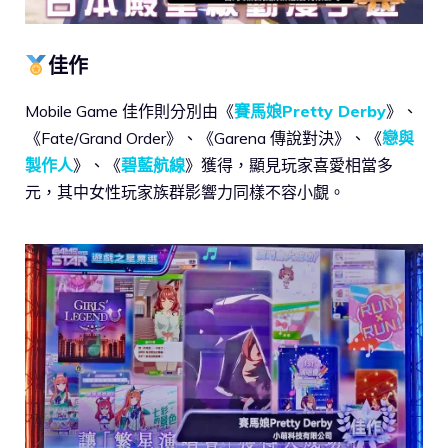
佳作
Mobile Game 佳作則分別由《
賽馬娘Pretty Derby
》、
《Fate/Grand Order》、《Garena 傳說對決》、《
戀與
製作人
》、《
碧藍航線
》獲得，顯見玩家喜愛相當多
元，其中女性玩家族群影響力同樣不容小覷。