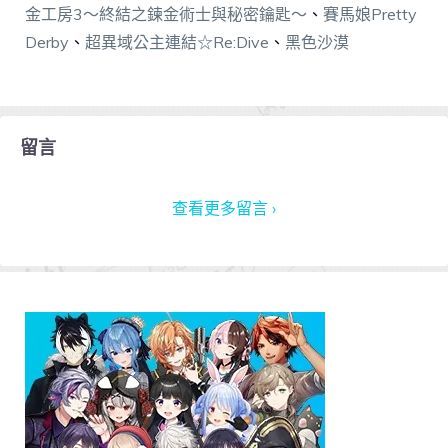
金工房3～終結之鍊金術士與秘密鑰匙～
、
賽馬娘Pretty
Derby
、
超異域公主連結☆Re:Dive
、
黑色沙漠
留言
查看更多留言 ›