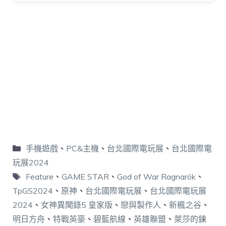
手機遊戲
、
PC&主機
、
台北國際電玩展
、
台北國際電
玩展2024
Feature
、
GAME STAR
、
God of War Ragnarök
、
TpGS2024
、
原神
、
台北國際電玩展
、
台北國際電玩展
2024
、
女神異聞錄5 皇家版
、
戀與製作人
、
新楓之谷
、
明日方舟
、
特戰英豪
、
碧藍航線
、
英雄聯盟
、
萊莎的鍊