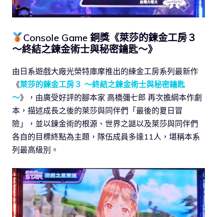
Console Game 銅獎《萊莎的鍊金工房３
～終結之鍊金術士與秘密鑰匙～》
由日系遊戲大廠光榮特庫摩推出的練金工房系列最新作
《
萊莎的鍊金工房３ ～終結之鍊金術士與秘密鑰匙
～
》，由廣受好評的腳本家 高橋彌七郎 再次擔綱本作劇
本，描述成長之後的萊莎與同伴們「最後的夏日冒
險」，並以鍊金術的根源、世界之謎以及萊莎與同伴們
各自的目標終點為主題，隊伍成員多達11人，堪稱本系
列最高級別。