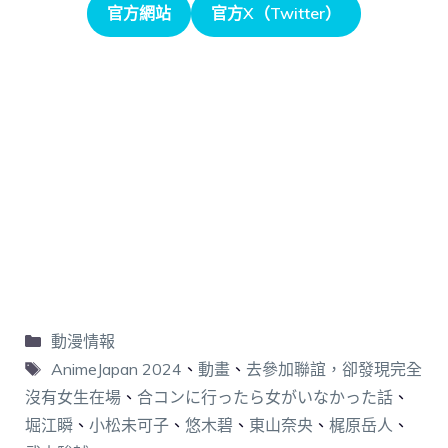
官方網站
官方X（Twitter）
動漫情報
AnimeJapan 2024
、
動畫
、
去參加聯誼，卻發現完全
沒有女生在場
、
合コンに行ったら女がいなかった話
、
堀江瞬
、
小松未可子
、
悠木碧
、
東山奈央
、
梶原岳人
、