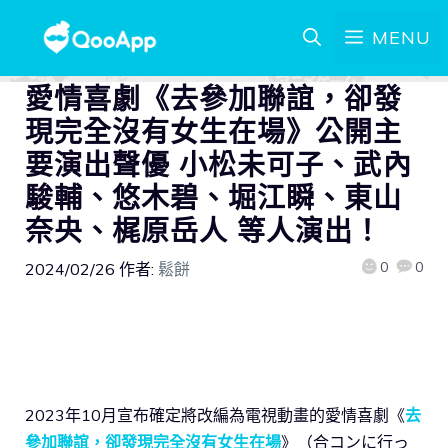
MENU
愛情喜劇《去參加聯誼，卻發
現完全沒有女生在場》公開主
要演出聲優 小松未可子、武內
駿輔、悠木碧、堀江瞬、東山
奈央、梶原岳人 等人演出！
0
0
2024/02/26
作者:
鬆餅
2023年10月宣布確定將改編為電視動畫的愛情喜劇《
去
參加聯誼，卻發現完全沒有女生在場
》（合コンに行っ