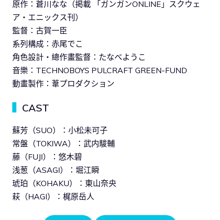
原作：蒼川なな（掲載 「ガンガンONLINE」スクウェ
ア・エニックス刊）
監督：古賀一臣
系列構成：赤尾でこ
角色設計・總作畫監督：たなべようこ
音樂：TECHNOBOYS PULCRAFT GREEN-FUND
動畫製作：葦プロダクション
▍
CAST
蘇芳（SUO）：小松未可子
常盤（TOKIWA）：武内駿輔
藤（FUJI）：悠木碧
浅葱（ASAGI）：堀江瞬
琥珀（KOHAKU）：東山奈央
萩（HAGI）：梶原岳人