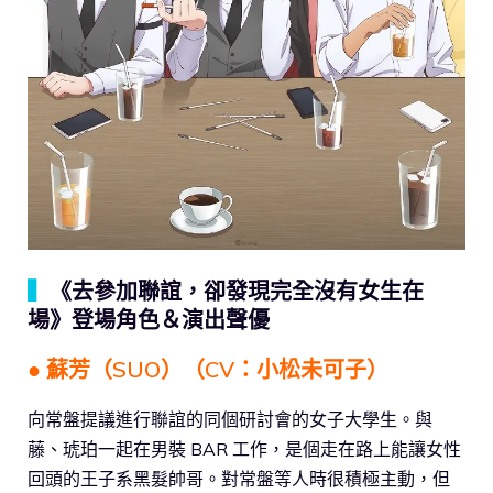
▍
《去參加聯誼，卻發現完全沒有女生在
場》登場角色＆演出聲優
● 蘇芳（SUO）（CV：小松未可子）
向常盤提議進行聯誼的同個研討會的女子大學生。與
藤、琥珀一起在男裝 BAR 工作，是個走在路上能讓女性
回頭的王子系黑髮帥哥。對常盤等人時很積極主動，但