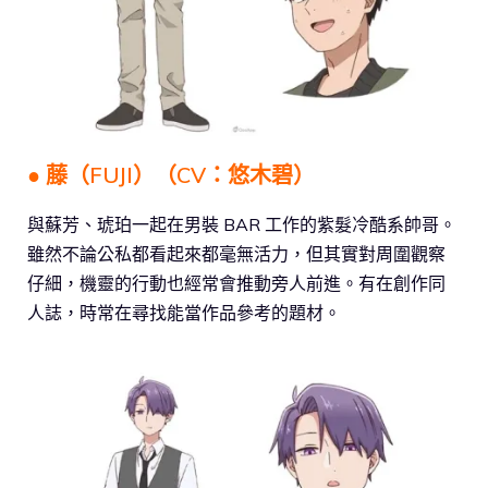
● 藤（FUJI）（CV：悠木碧）
與蘇芳、琥珀一起在男裝 BAR 工作的紫髮冷酷系帥哥。
雖然不論公私都看起來都毫無活力，但其實對周圍觀察
仔細，機靈的行動也經常會推動旁人前進。有在創作同
人誌，時常在尋找能當作品參考的題材。