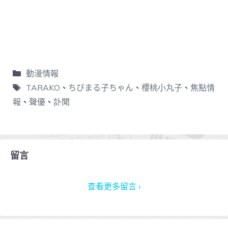
動漫情報
TARAKO
、
ちびまる子ちゃん
、
櫻桃小丸子
、
焦點情
報
、
聲優
、
訃聞
留言
查看更多留言 ›