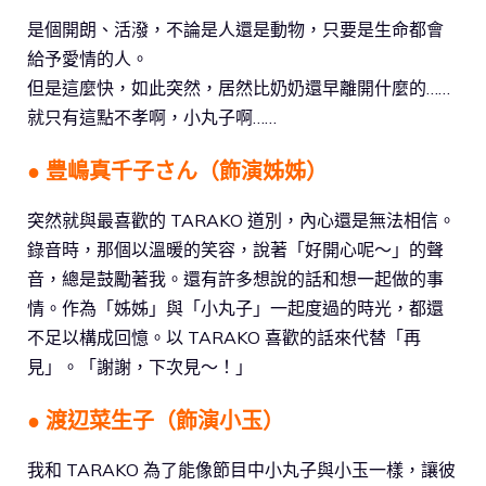
是個開朗、活潑，不論是人還是動物，只要是生命都會
給予愛情的人。
但是這麼快，如此突然，居然比奶奶還早離開什麼的……
就只有這點不孝啊，小丸子啊……
● 豊嶋真千子さん（飾演姊姊）
突然就與最喜歡的 TARAKO 道別，內心還是無法相信。
錄音時，那個以溫暖的笑容，說著「好開心呢～」的聲
音，總是鼓勵著我。還有許多想說的話和想一起做的事
情。作為「姊姊」與「小丸子」一起度過的時光，都還
不足以構成回憶。以 TARAKO 喜歡的話來代替「再
見」。「謝謝，下次見～！」
● 渡辺菜生子（飾演小玉）
我和 TARAKO 為了能像節目中小丸子與小玉一樣，讓彼