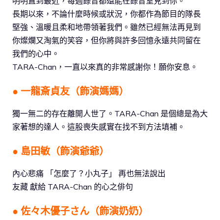
明明直到最近，每週錄音都還能在錄音室見到你。
長期以來，不論什麼時候或狀況，你都作為節目的隊長
堅強、溫暖且柔和地帶領著我們。雖然已經無法再見到
你燦爛又淘氣的笑容，但你將與許多回憶永遠共同留在
我們的心中。
TARA-Chan，一直以來真的非常感謝你！願你安息。
● 一龍斎貞友（飾演媽媽）
獨一無二的存在離開人世了。TARA-Chan 是個總是為大
家著想的達人。這股喪失感實在找不到方法填補。
● 島田敏（飾演爺爺）
內心悲痛 「怎麼了？小丸子」 再也無法說出
友藏 獻給 TARA-Chan 的心之俳句
● 佐々木優子さん（飾演奶奶）