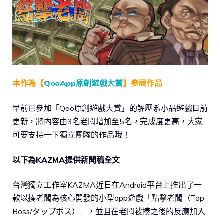
本作為【
QooApp原創遊戲大賞
】參展作品
早前已參加「Qoo原創遊戲大賞」的解壓系小品遊戲日前
更新，將內容由3名老闆增加至5名，完成度更高，大家
可要支持一下獨立團隊的作品哦！
以下為KAZMA提供新聞稿全文
台灣獨立工作室KAZMA近日在Android平台上推出了一
款以揍老闆為核心開發的小型app遊戲「點擊老闆（Tap
Boss/タップボス）」，並且在老闆被揍之後的反應加入