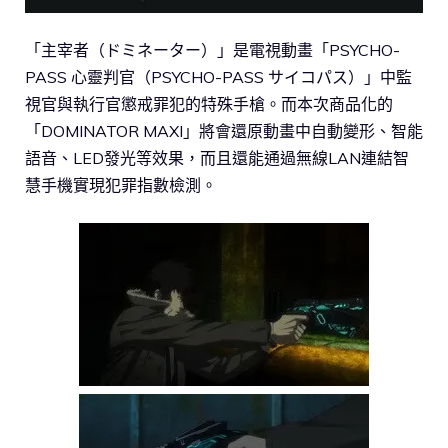
「主宰者（ドミネーター）」是電視動畫「PSYCHO-
PASS 心靈判官（PSYCHO-PASS サイコパス）」中監
視官與執行官懲戒罪犯的特殊手槍。而本次商品化的
「DOMINATOR MAXI」將會還原動畫中自動變形、智能
語音、LED發光等效果，而且還能通過無線LAN連結智
慧手機實現犯罪指數檢測。