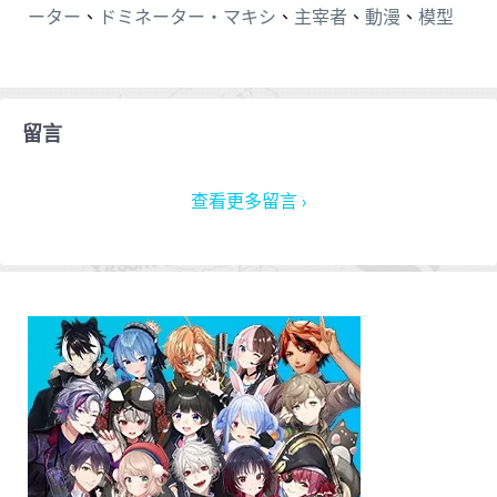
ーター
、
ドミネーター・マキシ
、
主宰者
、
動漫
、
模型
留言
查看更多留言 ›