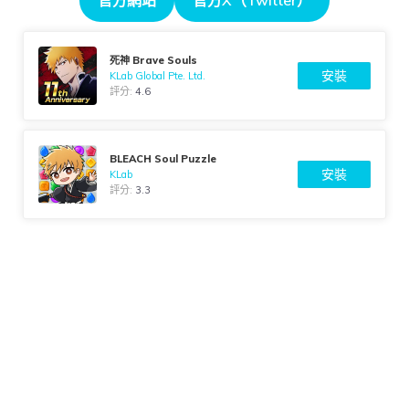
死神 Brave Souls
安裝
KLab Global Pte. Ltd.
評分:
4.6
BLEACH Soul Puzzle
安裝
KLab
評分:
3.3