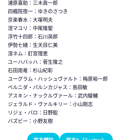
浦原喜助：三木眞一郎
四楓院夜一：ゆきのさつき
京楽春水：大塚明夫
涅マユリ：中尾隆聖
浮竹十四郎：石川英郎
伊勢七緒：生天目仁美
涅ネム：釘宮理恵
ユーハバッハ：菅生隆之
石田雨竜：杉山紀彰
ユーグラム・ハッシュヴァルト：梅原裕一郎
ペルニダ・パルンカジャス：島田敏
アスキン・ナックルヴァール：武内駿輔
ジェラルド・ヴァルキリー：小山剛志
リジェ・バロ：日野聡
バズビー：小野友樹
官方網站
官方X（Twitter）