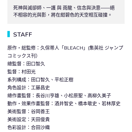
死神與滅卻師、一護 與 雨龍、信念與決意——絕
不相容的光與影，將在紺碧色的天空相互碰撞。
▍
STAFF
原作・総監修：久保帯人「BLEACH」(集英社 ジャンプ
コミックス刊）
總監督：田口智久
監督：村田光
系列構成：田口智久、平松正樹
角色設計：工藤昌史
總作畫監督：長谷川亨雄、小松原聖、高柳久美子
動作・效果作畫監督：酒井智史、橋本敬史、若林厚史
美術監督：谷岡善王
美術設定：天田俊貴
色彩設計：合田沙織