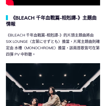
▍
《BLEACH 千年血戰篇-相剋譚-》主題曲
情報
《BLEACH 千年血戰篇-相剋譚-》的片頭主題曲將由
SIX LOUNGE〈言葉にせずとも〉擔當，片尾主題曲則確
定由 水槽〈MONOCHROME〉擔當，該兩首歌皆可在第
四彈 PV 中聆聽。