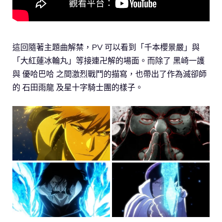
這回隨著主題曲解禁，PV 可以看到「千本櫻景嚴」與
「大紅蓮冰輪丸」等接連卍解的場面。而除了 黑崎一護
與 優哈巴哈 之間激烈戰鬥的描寫，也帶出了作為滅卻師
的 石田雨龍 及星十字騎士團的樣子。