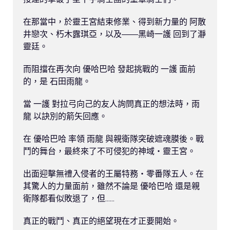
在那當中，於靈王宮結束修業、得到新力量的 阿散
井戀次、朽木露琪亞，以及——黑崎一護 回到了瀞
靈廷。

而阻擋在再次向 優哈巴哈 發起挑戰的 一護 面前
的，是 石田雨龍。

當 一護 對拉弓向己的友人詢問真正的想法時，雨
龍 以訣別的箭矢回應。

在 優哈巴哈 率領 雨龍 與親衛隊突破遮魂膜後。戰
鬥的舞台，最終來了不可侵犯的神域・靈王宮。

出面迎擊無禮入侵者的王屬特務・零番隊五人。在
其驚人的力量面前，雖然不論是 優哈巴哈 還是親
衛隊都看似敗退了，但......

真正的戰鬥、真正的絕望現在才正要開始。
