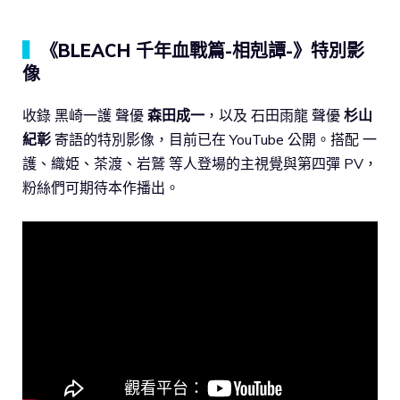
▍
《BLEACH 千年血戰篇-相剋譚-》特別影
像
收錄 黑崎一護 聲優
森田成一
，以及 石田雨龍 聲優
杉山
紀彰
寄語的特別影像，目前已在 YouTube 公開。搭配 一
護、織姫、茶渡、岩鷲 等人登場的主視覺與第四彈 PV，
粉絲們可期待本作播出。