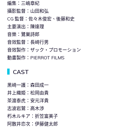
編集：三嶋章紀
攝影監督：山田和弘
CG 監督：佐々木俊宏、後藤和史
主要演出：陳達理
音樂：鷺巣詩郎
音效監督：長崎行男
音效製作：ザック・プロモーション
動畫製作：PIERROT FILMS
▍
CAST
黑崎一護：森田成一
井上織姫：松岡由貴
茶渡泰虎：安元洋貴
志波岩鷲：高木渉
朽木ルキア：折笠富美子
阿散井恋次：伊藤健太郎