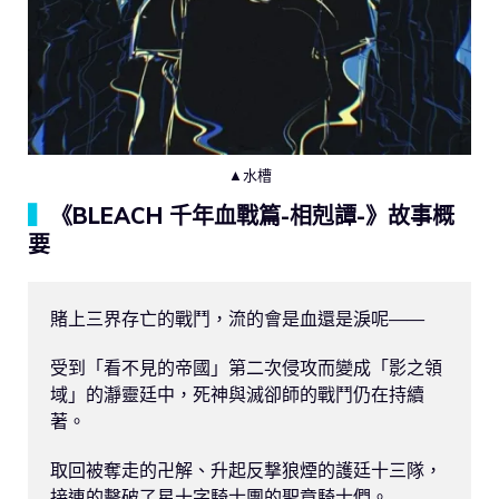
▲水槽
▍
《BLEACH 千年血戰篇-相剋譚-》故事概
要
賭上三界存亡的戰鬥，流的會是血還是淚呢——

受到「看不見的帝國」第二次侵攻而變成「影之領
域」的瀞靈廷中，死神與滅卻師的戰鬥仍在持續
著。

取回被奪走的卍解、升起反撃狼煙的護廷十三隊，
接連的擊破了星十字騎士團的聖章騎士們。
