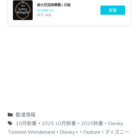
迪士尼扭曲樂園 | 日版
安裝
Aniplex Inc.
評分:
4.8
動漫情報
10月新番
、
2025 10月新番
、
2025秋番
、
Disney
Twisted-Wonderland
、
Disney+
、
Feature
、
ディズニー