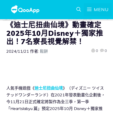
MENU
《迪士尼扭曲仙境》動畫確定
2025年10月Disney＋獨家推
出！7名寮長視覺解禁！
0
0
2024/11/21
作者:
鬆餅
人氣手機遊戲《
迪士尼扭曲仙境
》（ディズニー ツイス
テッドワンダーランド）在2021年發表動畫化企劃後，
今11月21日正式確定將製作為全三季，第一季
「Heartslabyu 篇」預定2025年10月 Disney＋獨家推