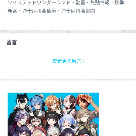
ツイステッドワンダーランド
、
動畫
、
焦點情報
、
秋季
新番
、
迪士尼扭曲仙境
、
迪士尼扭曲樂園
留言
查看更多留言 ›