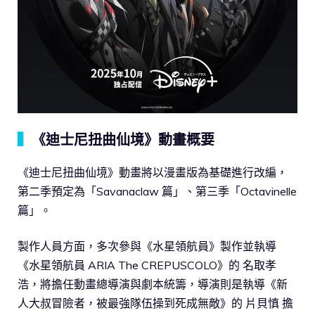
▍
《迪士尼扭曲仙境》動畫概要
《迪士尼扭曲仙境》動畫將以漫畫版為基礎進行改編，
第二季預定為「Savanaclaw 篇」、第三季「Octavinelle
篇」。
製作人員方面，多次參與《水星領航員》製作並執導
《水星領航員 ARIA The CREPUSCOLO》的 名取孝
浩，將擔任動畫總導演與劇本統籌，導演則是執導《新
人大叔冒險者，被最強隊伍操到死成無敵》的 片貝慎 擔