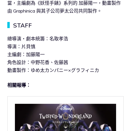
當，主編劇為《妖怪手錶》系列的 加藤陽一，動畫製作
由 Graphinica 與其子公司夢太公司共同製作。
▍
STAFF
總導演・劇本統籌：名取孝浩
導演：片貝慎
主編劇：加藤陽一
角色設計：中野花香、佐藤茜
動畫製作：ゆめ太カンパニー×グラフィニカ
相關報導：