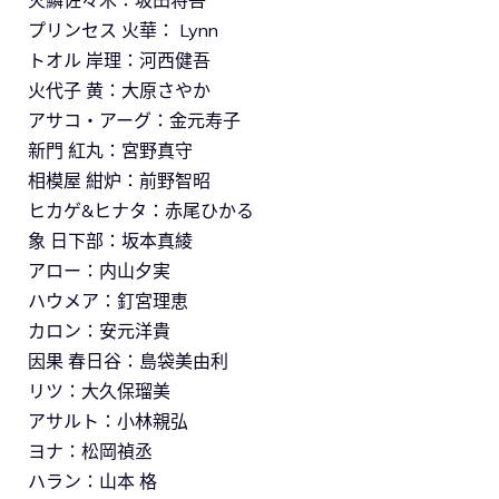
プリンセス 火華： Lynn
トオル 岸理：河西健吾
火代子 黄：大原さやか
アサコ・アーグ：金元寿子
新門 紅丸：宮野真守
相模屋 紺炉：前野智昭
ヒカゲ&ヒナタ：赤尾ひかる
象 日下部：坂本真綾
アロー：内山夕実
ハウメア：釘宮理恵
カロン：安元洋貴
因果 春日谷：島袋美由利
リツ：大久保瑠美
アサルト：小林親弘
ヨナ：松岡禎丞
ハラン：山本 格