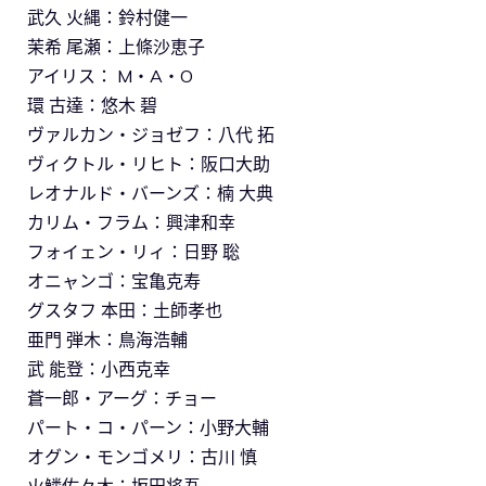
武久 火縄：鈴村健一
茉希 尾瀬：上條沙恵子
アイリス： M・A・O
環 古達：悠木 碧
ヴァルカン・ジョゼフ：八代 拓
ヴィクトル・リヒト：阪口大助
レオナルド・バーンズ：楠 大典
カリム・フラム：興津和幸
フォイェン・リィ：日野 聡
オニャンゴ：宝亀克寿
グスタフ 本田：土師孝也
亜門 弾木：鳥海浩輔
武 能登：小西克幸
蒼一郎・アーグ：チョー
パート・コ・パーン：小野大輔
オグン・モンゴメリ：古川 慎
火鱗佐々木：坂田将吾