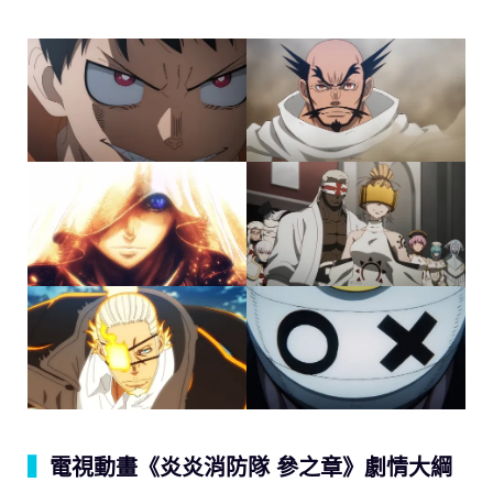
▍
電視動畫《炎炎消防隊 參之章》劇情大綱