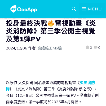
MENU
投身最終決戰
電視動畫《炎
炎消防隊》第三季公開主視覺
及第1彈PV
0
0
2024/12/06
作者:
高級雜工Mo編
以原作 大久保篤 同名漫畫改編的電視動畫《
炎炎消防
隊
》（炎炎ノ消防隊）第三季《炎炎消防隊 參之章》，
今日（12月6日）公開主視覺及第一彈 PV。動畫將分割
兩季度放送，第一季度將於2025年4月開播。