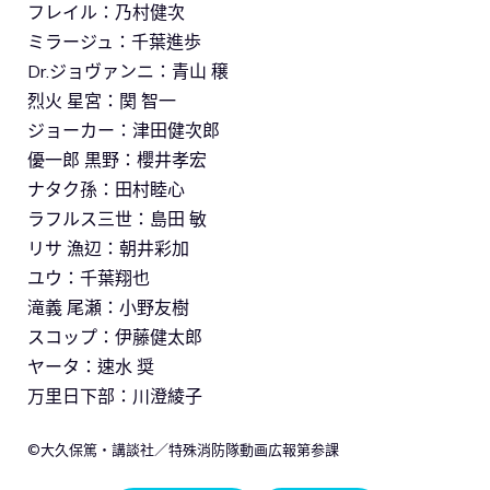
フレイル：乃村健次
ミラージュ：千葉進歩
Dr.ジョヴァンニ：青山 穣
烈火 星宮：関 智一
ジョーカー：津田健次郎
優一郎 黒野：櫻井孝宏
ナタク孫：田村睦心
ラフルス三世：島田 敏
リサ 漁辺：朝井彩加
ユウ：千葉翔也
滝義 尾瀬：小野友樹
スコップ：伊藤健太郎
ヤータ：速水 奨
万里日下部：川澄綾子
©大久保篤・講談社／特殊消防隊動画広報第参課