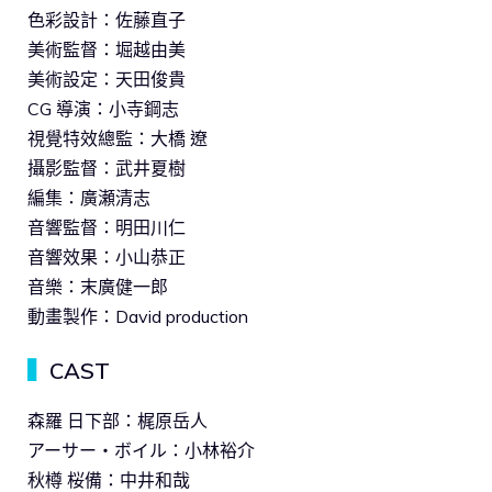
色彩設計：佐藤直子
美術監督：堀越由美
美術設定：天田俊貴
CG 導演：小寺鋼志
視覺特效總監：大橋 遼
攝影監督：武井夏樹
編集：廣瀬清志
音響監督：明田川仁
音響效果：小山恭正
音樂：末廣健一郎
動畫製作：David production
▍
CAST
森羅 日下部：梶原岳人
アーサー・ボイル：小林裕介
秋樽 桜備：中井和哉