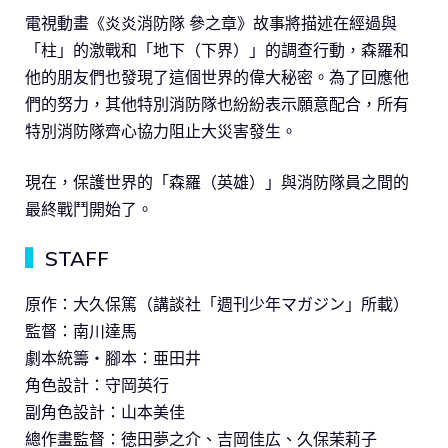
電視動畫《炎炎消防隊 參之章》故事將描述在經過與
「柱」的激戰和「地下（下界）」的調查行動，森羅和
他的朋友們也發現了這個世界的偉大秘密。為了回應他
們的努力，其他特別消防隊也紛紛表示願意配合，所有
特別消防隊齊心協力阻止大災害發生。
現在，保護世界的「森羅（英雄）」與消防隊員之間的
最終戰鬥開始了。
▍
STAFF
原作：大久保篤（講談社「週刊少年マガジン」所載）
監督：南川達馬
劇本統籌・腳本：亜田井
角色設計：守岡英行
副角色設計：山本美佳
總作畫監督：徳田夢之介、吉岡佳広、久保茉莉子