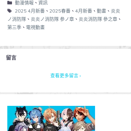
動漫情報
、
資訊
2025 4月新番
、
2025春番
、
4月新番
、
動畫
、
炎炎
ノ消防隊
、
炎炎ノ消防隊 参ノ章
、
炎炎消防隊 參之章
、
第三季
、
電視動畫
留言
查看更多留言 ›