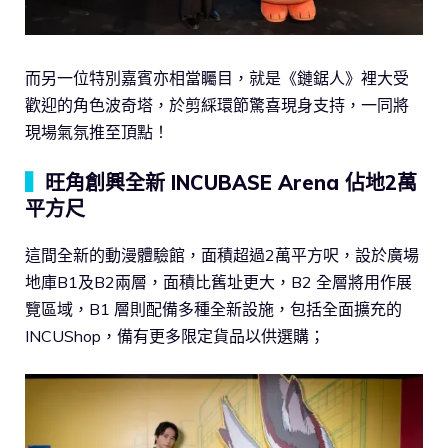
而另一位特別嘉賓亦相當矚目，就是《鏈鋸人》裡大受
歡迎的角色波奇塔，於剪綵環節驚喜現身支持，一同將
現場氣氛推至頂點！
▍
旺角創興全新 INCUBASE Arena 佔地2萬
平方尺
這間全新的動漫體驗館，面積超過2萬平方呎，設於廣場
地庫B1及B2兩層，面積比舊址更大，B2 全層將用作展
覽區域，B1 層則配備多種全新設施，包括全面擴充的
INCUShop，備有更多限定貨品以供選購；