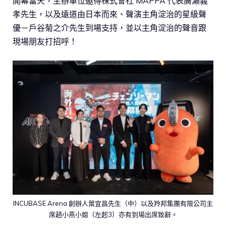
開幕當天，主辦單位邀得株式會社 MAPPA 代表廣瀨義
孝先生，以及遠道由日本而來、聲演主角淀治的星級聲
優－戶谷菊之介先生到場支持，並以主角淀治的聲音跟
現場朋友打招呼！
INCUBASE Arena 創辦人葉宜昌先生（中）以及羚邦集團有限公司主
席趙小燕小姐（左起3）亦有到場出席致辭。