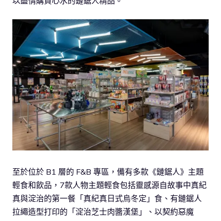
以盡情購買心水的鏈鋸人精品。
至於位於 B1 層的 F&B 專區，備有多款《鏈鋸人》主題
輕食和飲品，7款人物主題輕食包括靈感源自故事中真紀
真與淀治的第一餐「真紀真日式烏冬定」食、有鏈鋸人
拉繩造型打印的「淀治芝士肉醬漢堡」、以契約惡魔