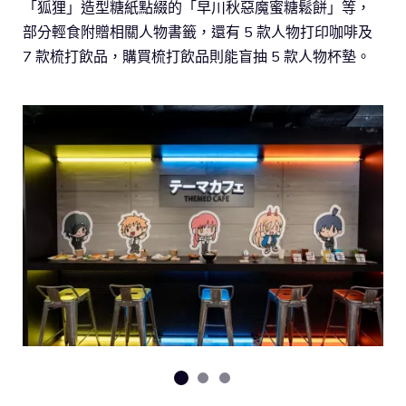
「狐狸」造型糖紙點綴的「早川秋惡魔蜜糖鬆餅」等，
部分輕食附贈相關人物書籤，還有 5 款人物打印咖啡及
7 款梳打飲品，購買梳打飲品則能盲抽 5 款人物杯墊。