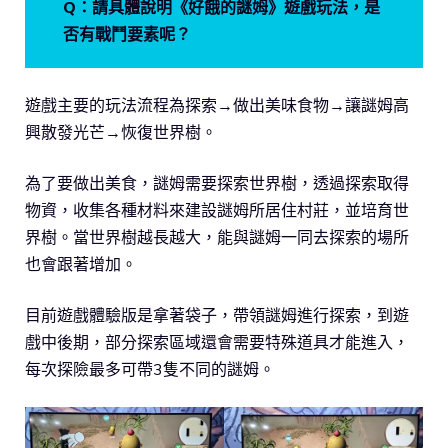
Q：請具體說明
《好餓的謎姆》
遊戲玩法，是
否有戰鬥要素呢？
遊戲主要的玩法流程為探索→做出美味食物→讓謎姆高
興散發光芒→恢復世界樹。
為了要做出美食，謎姆需要探索世界樹，透過探索取得
物資，收集各種材料來建設謎姆所居住村莊，並培育世
界樹。當世界樹越長越大，能與謎姆一同去探索的場所
也會跟著增加。
目前遊戲體驗版是拿著袋子，帶領謎姆進行探索，到遊
戲中後期，部分探索區域還會需要特殊道具才能進入，
每次探險最多可帶3隻不同的謎姆。