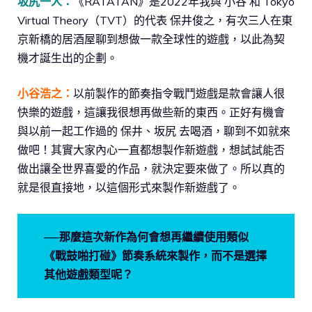
坂尻一人：
《RATATAN》是2022年我與 小谷 和 Tokyo
Virtual Theory（TVT）的代表 保井俊之，有次三人在東
京新橋的居酒屋聊到想做一款全球性的遊戲，以此為契
機才誕生出的企劃。
小谷浩之：
以前製作的節奏指令戰鬥遊戲是款會讓人很
快樂的遊戲，這讓我很想再做些新的東西。正好有機會
與以前一起工作過的 保井、坂尻 去喝酒，聊到不如就來
做吧！其實大家內心一直都想製作新遊戲，想試試能否
做出讓全世界喜愛的作品，就決定要來做了。所以真的
就是很直接地，以這個形式來製作新遊戲了。
──那麼這次新作為何會想再繼續使用類似
《戰鼓啪打碰》節奏系統來製作，而不是選擇
其他遊戲類型呢？