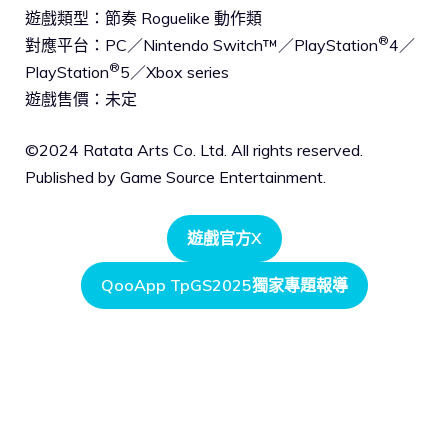
遊戲類型：節奏 Roguelike 動作類
®
對應平台：PC／Nintendo Switch™／PlayStation
4／
®
PlayStation
5／Xbox series
遊戲售價：未定
©2024 Ratata Arts Co. Ltd. All rights reserved.
Published by Game Source Entertainment.
遊戲官方X
QooApp TpGS2025獨家專題報導