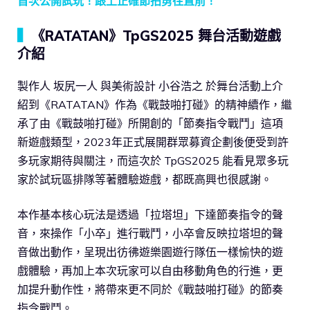
首次公開試玩！跟上正確節拍勇往直前！
▍
《RATATAN》TpGS2025 舞台活動遊戲
介紹
製作人 坂尻一人 與美術設計 小谷浩之 於舞台活動上介
紹到《RATATAN》作為《戰鼓啪打碰》的精神續作，繼
承了由《戰鼓啪打碰》所開創的「節奏指令戰鬥」這項
新遊戲類型，2023年正式展開群眾募資企劃後便受到許
多玩家期待與關注，而這次於 TpGS2025 能看見眾多玩
家於試玩區排隊等著體驗遊戲，都既高興也很感謝。
本作基本核心玩法是透過「拉塔坦」下達節奏指令的聲
音，來操作「小卒」進行戰鬥，小卒會反映拉塔坦的聲
音做出動作，呈現出彷彿遊樂園遊行隊伍一樣愉快的遊
戲體驗，再加上本次玩家可以自由移動角色的行進，更
加提升動作性，將帶來更不同於《戰鼓啪打碰》的節奏
指令戰鬥。