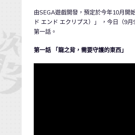
由SEGA遊戲開發，預定於今年10月開始運營的
ド エンド エクリプス）」 ，今日（
第一話。
第一話 「龍之背，需要守護的東西」