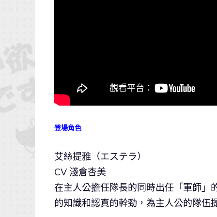
登場角色
艾絲提雅（エステラ）
CV 淺倉杏美
在主人公擔任隊長的同時出任「軍師」的
的知識和認真的幹勁，為主人公的隊伍