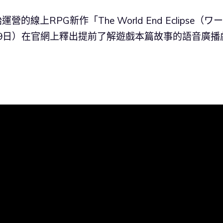
線上RPG新作「The World End Eclipse（ワ
9月9日）在官網上釋出提前了解遊戲本篇故事的語音廣播