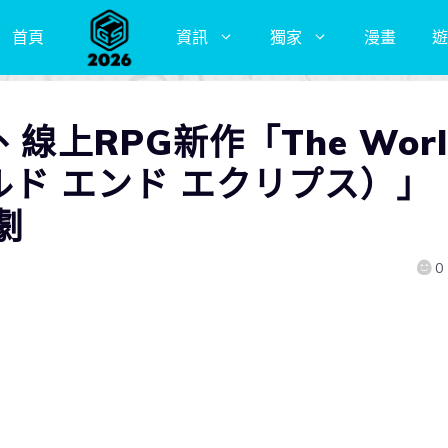
首頁
資訊
獨家
漫畫
遊
線上RPG新作「The Worl
ワールド エンド エクリプス）」
劇
0