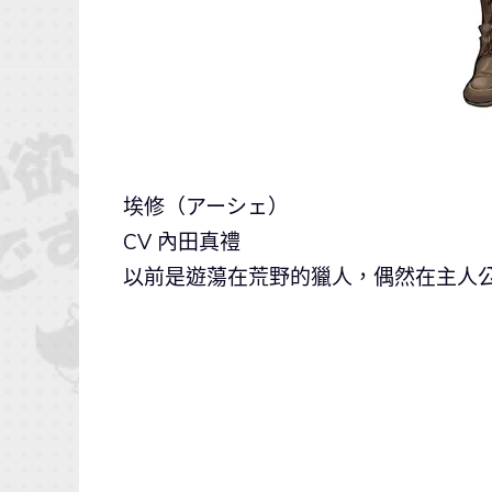
埃修（アーシェ）
CV 內田真禮
以前是遊蕩在荒野的獵人，偶然在主人公