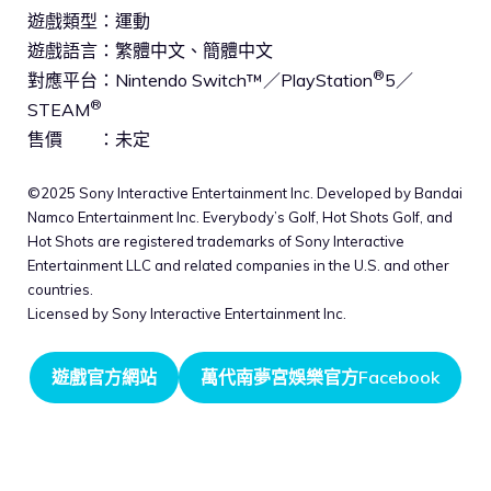
遊戲類型：運動
遊戲語言：繁體中文、簡體中文
®
對應平台：Nintendo Switch™／PlayStation
5／
®
STEAM
售價 ：未定
©2025 Sony Interactive Entertainment Inc. Developed by Bandai
Namco Entertainment Inc. Everybody’s Golf, Hot Shots Golf, and
Hot Shots are registered trademarks of Sony Interactive
Entertainment LLC and related companies in the U.S. and other
countries.
Licensed by Sony Interactive Entertainment Inc.
遊戲官方網站
萬代南夢宮娛樂官方Facebook