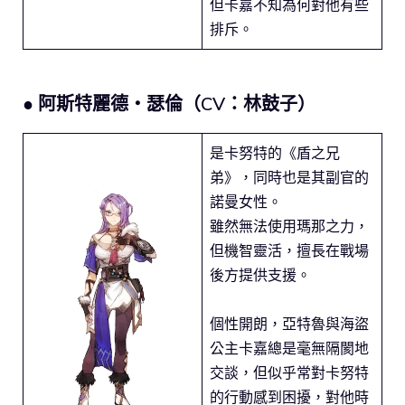
但卡嘉不知為何對他有些
排斥。
● 阿斯特麗德‧瑟倫（CV：林鼓子）
是卡努特的《盾之兄
弟》，同時也是其副官的
諾曼女性。
雖然無法使用瑪那之力，
但機智靈活，擅長在戰場
後方提供支援。
個性開朗，亞特魯與海盜
公主卡嘉總是毫無隔閡地
交談，但似乎常對卡努特
的行動感到困擾，對他時