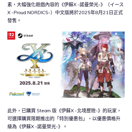
素，大幅強化遊戲內容的《伊蘇X -諾曼榮光-》（イース
X -Proud NORDICS-）中文版將於2025年8月21日正式
發售。
此外，已購買 Steam 版《伊蘇X -北境歷險-》的玩家，
可選擇購買限期推出的「特別優惠包」，以優惠價格升
級為《伊蘇X -諾曼榮光-》。