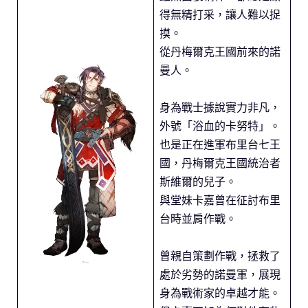
得無精打采，讓人難以捉
摸。
從丹梅爾克王國前來的諾
曼人。
身為戰士據說實力非凡，
外號「浴血的卡努特」。
也是正在進軍布里台七王
國，丹梅爾克王國統治者
斯維爾的兒子。
與堂妹卡嘉曾在征討布里
台時並肩作戰。
曾親自策劃作戰，拯救了
處於劣勢的諾曼軍，展現
身為戰術家的卓越才能。