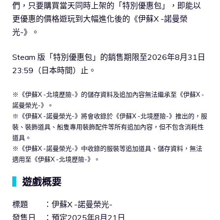
們，只要購買當天同時上架的「特別優惠包」，即能以
更優惠的價格遊玩到大幅進化後的《伊蘇X -諾曼榮
光-》。
Steam 版「特別優惠包」的銷售期限至2026年8月31日
23:59（日本時間）止。
※《伊蘇X -北境歷險-》的儲存資料及追加內容無法繼承至《伊蘇X -
諾曼榮光-》。
※《伊蘇X -諾曼榮光-》將會收錄於《伊蘇X -北境歷險-》推出的，服
裝、裝飾道具、船隻專用裝飾配件等所有追加內容，但不包含消耗性
道具。
※《伊蘇X -諾曼榮光-》中收錄的服裝等追加道具、儲存資料，無法
適用至《伊蘇X -北境歷險-》。
▍
遊戲概要
標題 ：伊蘇X -諾曼榮光-
發售日 ：預定2025年8月21日