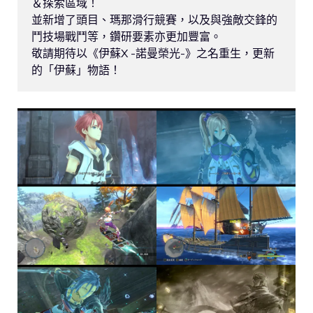
＆探索區域！

並新增了頭目、瑪那滑行競賽，以及與強敵交鋒的
鬥技場戰鬥等，鑽研要素亦更加豐富。

敬請期待以《伊蘇X -諾曼榮光-》之名重生，更新
的「伊蘇」物語！