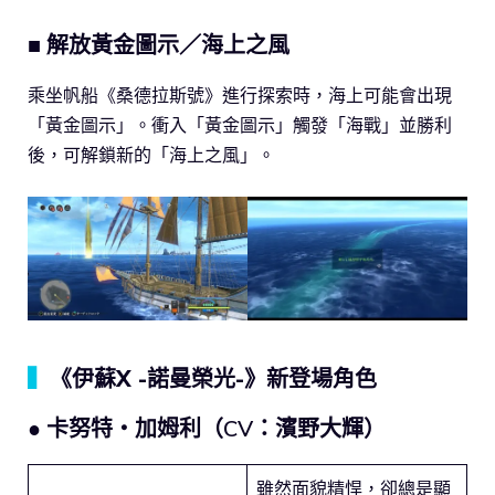
■ 解放黃金圖示／海上之風
乘坐帆船《桑德拉斯號》進行探索時，海上可能會出現
「黃金圖示」。衝入「黃金圖示」觸發「海戰」並勝利
後，可解鎖新的「海上之風」。
▍
《伊蘇X -諾曼榮光-》新登場角色
● 卡努特‧加姆利（CV：濱野大輝）
雖然面貌精悍，卻總是顯