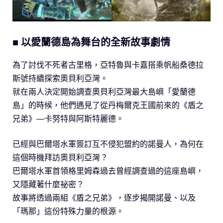
■ 以愛蘭德島為舞台的全新故事劇情
為了討伐不死者古里格，亞特魯與卡嘉搭乘帆船桑德拉
斯號持續探索奧貝利亞灣。
就在兩人決定開始調查奧貝利亞灣最大島嶼「愛蘭德
島」的時候，他們遇見了從丹梅爾克王國前來的《盾之
兄弟》―卡努特與阿斯特麗德。
已經與巴爾塔水軍簽訂互不侵犯盟約的諾曼人，為何在
這個時機拜訪奧貝利亞灣？
巴爾塔水軍首領格里姆森過去曾經調查過的這座島嶼，
又隱藏著什麼祕密？
故事將透過兩組《盾之兄弟》，逐步揭開諾曼、以及
「瑪那」這份特殊力量的根源。