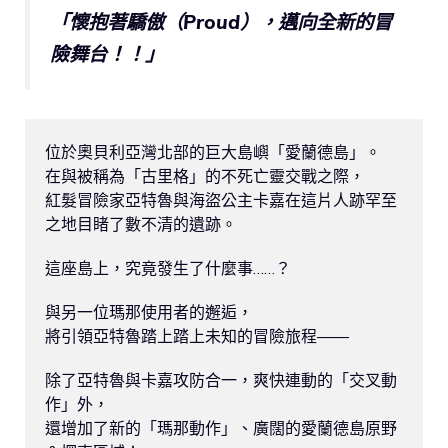
「懷抱著驕傲（Proud），邁向全新的冒
險舞台！！」
位於奧貝利亞灣北部的巨大島嶼「愛蘭德島」。

在與被稱為「古里格」的不死亡靈交戰之際，

紅髮冒險家亞特魯與海盜公主卡嘉在這片人跡罕至
之地目睹了數不清的遺跡。

這座島上，究竟發生了什麼事……？

與另一位瑪那使用者的邂逅，

將引領亞特魯踏上踏上未知的冒險旅程――

除了亞特魯與卡嘉攻防合一，爽快連動的「交叉動
作」外，

還增加了新的「瑪那動作」、廣闊的愛蘭德島原野