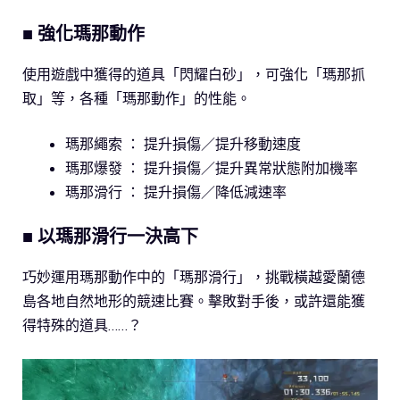
■ 強化瑪那動作
使用遊戲中獲得的道具「閃耀白砂」，可強化「瑪那抓
取」等，各種「瑪那動作」的性能。
瑪那繩索 ： 提升損傷／提升移動速度
瑪那爆發 ： 提升損傷／提升異常狀態附加機率
瑪那滑行 ： 提升損傷／降低減速率
■ 以瑪那滑行一決高下
巧妙運用瑪那動作中的「瑪那滑行」，挑戰橫越愛蘭德
島各地自然地形的競速比賽。擊敗對手後，或許還能獲
得特殊的道具……？