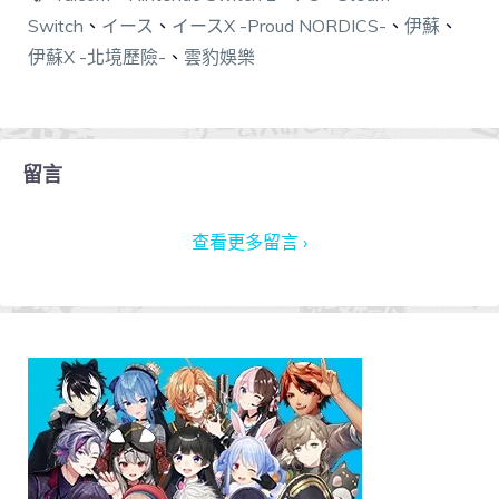
Switch
、
イース
、
イースX -Proud NORDICS-
、
伊蘇
、
伊蘇X -北境歷險-
、
雲豹娛樂
留言
查看更多留言 ›