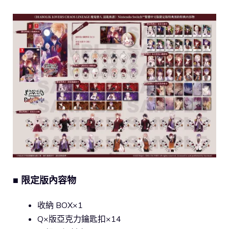
■ 限定版內容物
收納 BOX×1
Q×版亞克力鑰匙扣×14