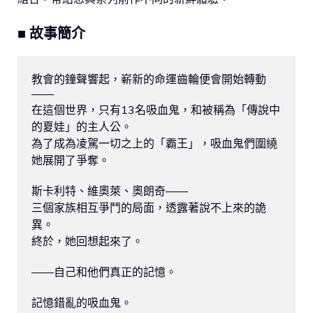
■ 故事簡介
教會的鐘聲響起，嶄新的命運齒輪便會開始轉動
——

在這個世界，只有13名吸血鬼，和被稱為「傳說中
的夏娃」的主人公。

為了成為凌駕一切之上的「霸王」，吸血鬼們圍繞
她展開了爭奪。

斯卡利特、維奧萊、奧朗奇——

三個家族相互爭鬥的局面，透露著說不上來的詭
異。

終於，她回想起來了。

——自己和他們真正的記憶。

記憶錯亂的吸血鬼。
