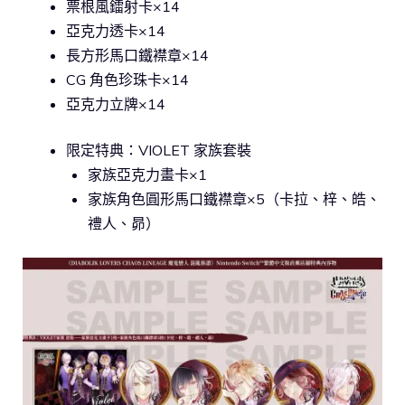
票根風鐳射卡×14
亞克力透卡×14
長方形馬口鐵襟章×14
CG 角色珍珠卡×14
亞克力立牌×14
限定特典：VIOLET 家族套裝
家族亞克力畫卡×1
家族角色圓形馬口鐵襟章×5（卡拉、梓、皓、
禮人、昴）