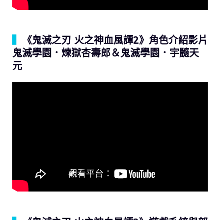
▍
《鬼滅之刃 火之神血風譚2》角色介紹影片
鬼滅學園．煉獄杏壽郎＆鬼滅學園．宇髓天
元