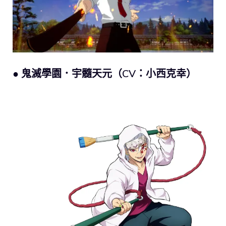
● 鬼滅學園．宇髓天元（CV：小西克幸）