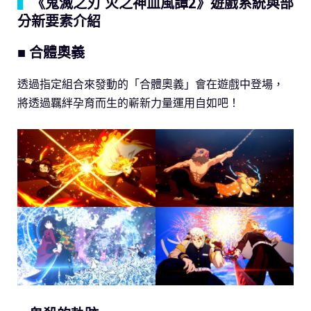
▍
《鬼滅之刃 火之神血風譚2》遊戲系統與部
分新要素介紹
■ 合體奧義
透過指定組合來發動的「合體奧義」會在遊戲中登場，
將透過羈絆孕育而生的嶄新力量運用自如吧！