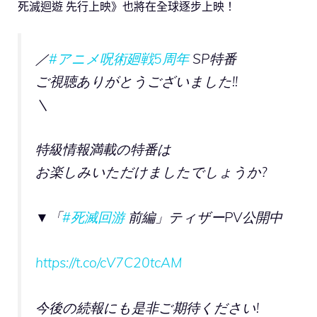
死滅迴遊 先行上映》也將在全球逐步上映！
／
#アニメ呪術廻戦5周年
SP特番
ご視聴ありがとうございました!!
＼
特級情報満載の特番は
お楽しみいただけましたでしょうか?
▼「
#死滅回游
前編」ティザーPV公開中
https://t.co/cV7C20tcAM
今後の続報にも是非ご期待ください!