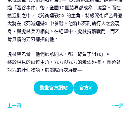
過「澀谷事件」後，全國10個結界都成為了魔窟。而在
這混亂之中，《咒術迴戰0》的主角，特級咒術師乙骨憂
太將在《死滅迴遊》中參戰。他將以死刑執行人之姿現
身，與虎杖兵刃相向。在絕望中，虎杖持續戰鬥，而乙
骨無情的刀刃卻指向他。
虎杖與乙骨，他們師承同人，都「背負了詛咒」。
終於相見的兩位主角，咒力與咒力的激烈碰撞。 圍繞著
詛咒的壯烈物語，於戲院再次展開—
動畫官方網站
官方X
上一篇
下一篇