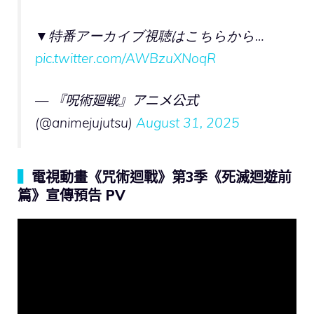
▼特番アーカイブ視聴はこちらから…
pic.twitter.com/AWBzuXNoqR
— 『呪術廻戦』アニメ公式
(@animejujutsu)
August 31, 2025
▍
電視動畫《咒術迴戰》第3季《死滅迴遊前
篇》宣傳預告 PV