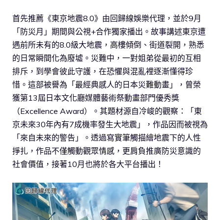
首先推薦《東京地震8.0》由回歸線娛樂代理，並於9月
「防災月」期間與公視+合作獨家播出。故事講述東京遭
遇前所未有的8.0級大地震，高樓傾倒、街道裂開，熟悉
的日常瞬間化為廢墟。災難中，一對姐弟從最初的互相
排斥，到學會彼此守護，在恐懼與混亂裡逐漸懂得珍
惜。這部被譽為「最經典感人的日本災難動畫」，曾榮
獲第13屆日本文化廳媒體藝術祭動畫部門優秀獎
（Excellence Award）。其題材源自冷峻的觀察：「東
京未來30年內有7成機率發生大地震」，作品因而被視為
「來自未來的警告」。透過寫實筆觸描繪地震下的人性
掙扎，作品不僅觸動觀眾情感，更肩負推廣防災意識的
社會價值，接著10月也將於各大平台播出！