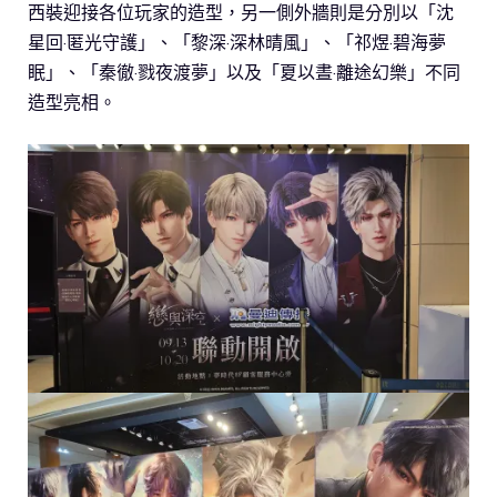
西裝迎接各位玩家的造型，另一側外牆則是分別以「沈
星回·匿光守護」、「黎深·深林晴風」、「祁煜·碧海夢
眠」、「秦徹·戮夜渡夢」以及「夏以晝·離途幻樂」不同
造型亮相。