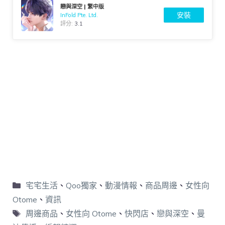
戀與深空 | 繁中版
安裝
InFold Pte. Ltd.
評分:
3.1
宅宅生活
、
Qoo獨家
、
動漫情報
、
商品周邊
、
女性向
Otome
、
資訊
周邊商品
、
女性向 Otome
、
快閃店
、
戀與深空
、
曼