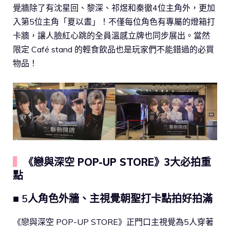
覺牆除了有沈星回、黎深、祁煜和秦徹4位主角外，更加
入第5位主角「夏以晝」！不僅每位角色有專屬的燈箱打
卡牆，讓人臉紅心跳的全員溫感立牌也同步展出。當然
限定 Café stand 的輕食飲品也是玩家們不能錯過的必買
物品！
▍
《戀與深空 POP-UP STORE》3大必拍重
點
■ 5人角色外牆、主視覺朝聖打卡點拍好拍滿
《戀與深空 POP-UP STORE》正門口主視覺為5人穿著