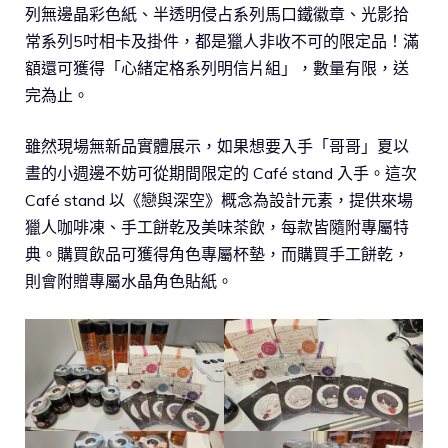
列無邊晶彩色紙、半透明侵占系列馬口鐵徽章、光影拾
常系列5吋相卡及掛件，都是獵人非收不可的限定品！滿
額還可獲得「心緒定格系列明信片組」，數量有限，送
完為止。
雖然現場無新品實體展示，如果想要入手「哥哥」夏以
晝的小週邊不妨可從期間限定的 Café stand 入手。這次
Café stand 以《戀與深空》概念為設計元素，提供來場
獵人咖啡凍、手工餅乾及美味茶飲，每款皆隨附專屬特
典。購買飲品可獲得角色專屬杯墊，而購買手工餅乾，
則會附贈專屬水晶角色貼紙。