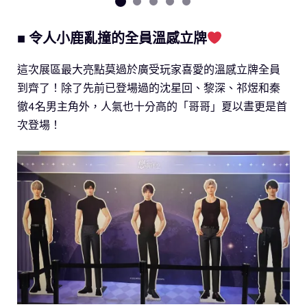
■ 令人小鹿亂撞的全員溫感立牌
這次展區最大亮點莫過於廣受玩家喜愛的溫感立牌全員
到齊了！除了先前已登場過的沈星回、黎深、祁煜和秦
徹4名男主角外，人氣也十分高的「哥哥」夏以晝更是首
次登場！