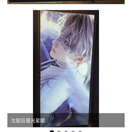
沈星回·匿光星闌