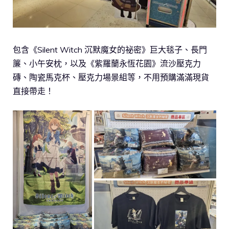
包含《Silent Witch 沉默魔女的祕密》巨大毯子、長門
簾、小午安枕，以及《紫羅蘭永恆花園》流沙壓克力
磚、陶瓷馬克杯、壓克力場景組等，不用預購滿滿現貨
直接帶走！