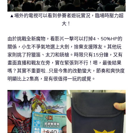
▲場外的電視可以看到參賽者遊玩實況，臨場時壓力超
大！
由於挑戰全新魔物，看影片一撃可以打掉4、50%HP的
關係，小生不爭氣地選上大劍，捨棄支援隊友。其他玩
家則挑了狩獵笛、太刀和銃槍。時限只有15分鐘，又有
畫面直播和戰友在旁，實在緊張到不行！嗯，最後結果
嗎？其實不重要啦…只是今集的改動蠻大，節奏和爽快度
明顯比上2集高，是有很值得一玩的感覺。