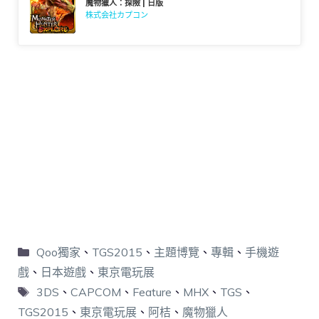
魔物獵人：探險 | 日版
株式会社カプコン
Qoo獨家
、
TGS2015
、
主題博覽
、
專輯
、
手機遊
戲
、
日本遊戲
、
東京電玩展
3DS
、
CAPCOM
、
Feature
、
MHX
、
TGS
、
TGS2015
、
東京電玩展
、
阿桔
、
魔物獵人