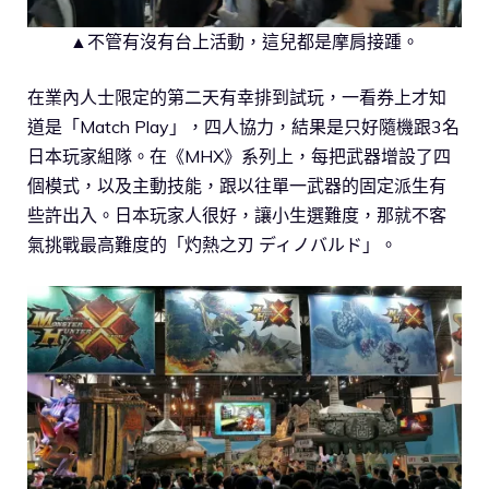
▲不管有沒有台上活動，這兒都是摩肩接踵。
在業內人士限定的第二天有幸排到試玩，一看券上才知
道是「Match Play」，四人協力，結果是只好隨機跟3名
日本玩家組隊。在《MHX》系列上，每把武器增設了四
個模式，以及主動技能，跟以往單一武器的固定派生有
些許出入。日本玩家人很好，讓小生選難度，那就不客
氣挑戰最高難度的「灼熱之刃 ディノバルド」。