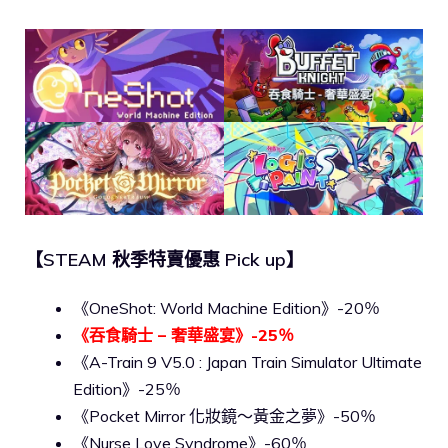
【STEAM 秋季特賣優惠 Pick up】
《OneShot: World Machine Edition》-20％
《吞食騎士 – 奢華盛宴》-25％
《A-Train 9 V5.0 : Japan Train Simulator Ultimate
Edition》-25％
《Pocket Mirror 化妝鏡～黃金之夢》-50％
《Nurse Love Syndrome》-60％