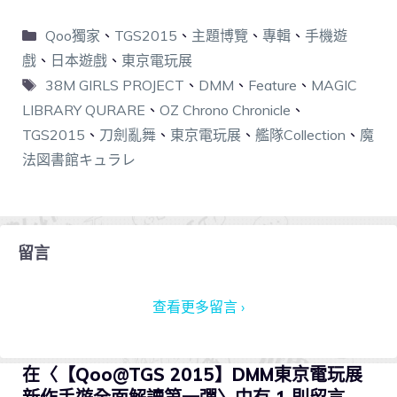
Qoo獨家
、
TGS2015
、
主題博覽
、
專輯
、
手機遊
戲
、
日本遊戲
、
東京電玩展
38M GIRLS PROJECT
、
DMM
、
Feature
、
MAGIC
LIBRARY QURARE
、
OZ Chrono Chronicle
、
TGS2015
、
刀劍亂舞
、
東京電玩展
、
艦隊Collection
、
魔
法図書館キュラレ
留言
查看更多留言 ›
在〈【Qoo@TGS 2015】DMM東京電玩展