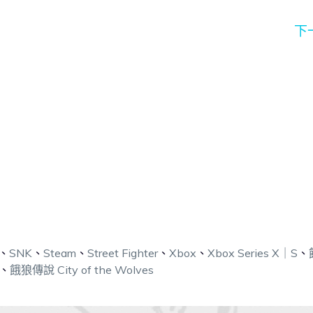
下
、
SNK
、
Steam
、
Street Fighter
、
Xbox
、
Xbox Series X｜S
、
、
餓狼傳說 City of the Wolves