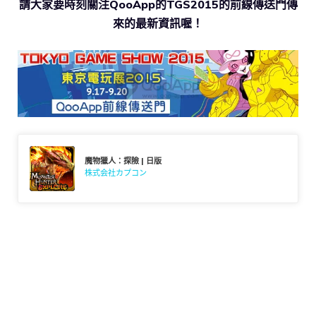
請大家要時刻關注QooApp的TGS2015的前線傳送門傳
來的最新資訊喔！
魔物獵人：探險 | 日版
株式会社カプコン