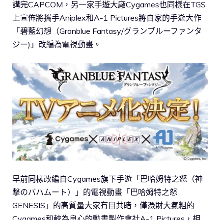
講完CAPCOM，另一家手遊大廠Cygames也同樣在TGS
上宣佈將攜手Aniplex和A-1 Pictures將自家的手遊大作
「碧藍幻想（Granblue Fantasy/グランブルーファンタ
ジー)」改編為電視動畫。
早前同樣改編自Cygames旗下手遊「巴哈姆特之怒（神
撃のバハムート）」的電視動畫「巴哈姆特之怒
GENESIS」的高質量大家有目共睹，僅憑財大氣粗的
Cygames和較為良心的動畫製作會社A-1 Pictures，相