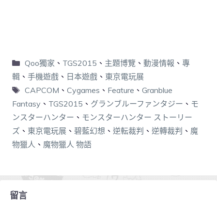
Qoo獨家
、
TGS2015
、
主題博覽
、
動漫情報
、
專
輯
、
手機遊戲
、
日本遊戲
、
東京電玩展
CAPCOM
、
Cygames
、
Feature
、
Granblue
Fantasy
、
TGS2015
、
グランブルーファンタジー
、
モ
ンスターハンター
、
モンスターハンター ストーリー
ズ
、
東京電玩展
、
碧藍幻想
、
逆転裁判
、
逆轉裁判
、
魔
物獵人
、
魔物獵人 物語
留言