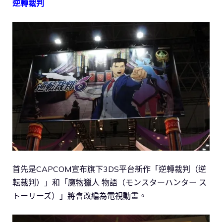
逆轉裁判
首先是CAPCOM宣布旗下3DS平台新作「逆轉裁判（逆
転裁判）」和「魔物獵人 物語（モンスターハンター ス
トーリーズ）」將會改編為電視動畫。