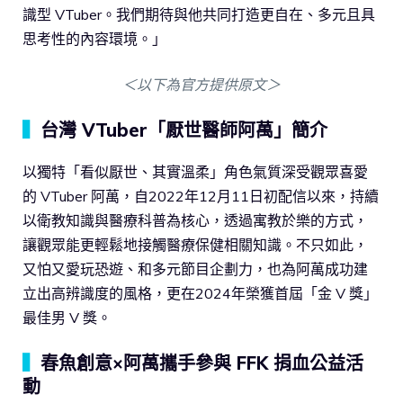
識型 VTuber。我們期待與他共同打造更自在、多元且具
思考性的內容環境。」
＜以下為官方提供原文＞
▍
台灣 VTuber「厭世醫師阿萬」簡介
以獨特「看似厭世、其實溫柔」角色氣質深受觀眾喜愛
的 VTuber 阿萬，自2022年12月11日初配信以來，持續
以衛教知識與醫療科普為核心，透過寓教於樂的方式，
讓觀眾能更輕鬆地接觸醫療保健相關知識。不只如此，
又怕又愛玩恐遊、和多元節目企劃力，也為阿萬成功建
立出高辨識度的風格，更在2024年榮獲首屆「金 V 獎」
最佳男 V 獎。
▍
春魚創意×阿萬攜手參與 FFK 捐血公益活
動