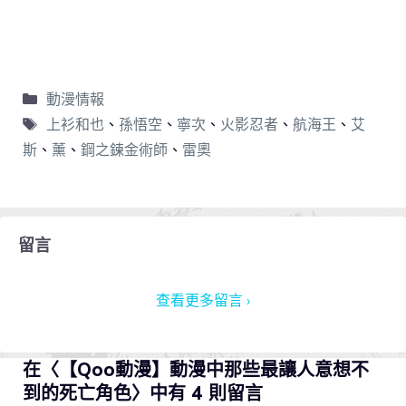
動漫情報
上衫和也
、
孫悟空
、
寧次
、
火影忍者
、
航海王
、
艾
斯
、
薰
、
鋼之鍊金術師
、
雷奧
留言
查看更多留言 ›
在〈【Qoo動漫】動漫中那些最讓人意想不
到的死亡角色〉中有 4 則留言